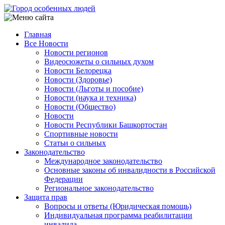
Перейти
к
основному
Главная
содержанию
Все Новости
Main
Новости регионов
navigation
Видеосюжеты о сильных духом
Новости Белорецка
Новости (Здоровье)
Новости (Льготы и пособие)
Новости (наука и техника)
Новости (Общество)
Новости
Новости Республики Башкортостан
Спортивные новости
Статьи о сильных
Законодательство
Международное законодательство
Основные законы об инвалидности в Российской
Федерации
Региональное законодательство
Защита прав
Вопросы и ответы (Юридическая помощь)
Индивидуальная программа реабилитации
инвалида