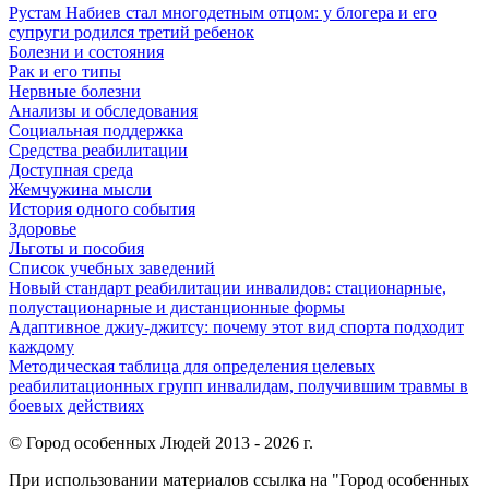
Рустам Набиев стал многодетным отцом: у блогера и его
супруги родился третий ребенок
Болезни и состояния
Рак и его типы
Нервные болезни
Анализы и обследования
Социальная поддержка
Средства реабилитации
Доступная среда
Жемчужина мысли
История одного события
Здоровье
Льготы и пособия
Список учебных заведений
Новый стандарт реабилитации инвалидов: стационарные,
полустационарные и дистанционные формы
Адаптивное джиу-джитсу: почему этот вид спорта подходит
каждому
Методическая таблица для определения целевых
реабилитационных групп инвалидам, получившим травмы в
боевых действиях
© Город особенных Людей 2013 - 2026 г.
При использовании материалов ссылка на "Город особенных