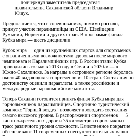
— подчеркнул заместитель председателя
правительства Сахалинской области Владимир
Ющук.
Предполагается, что в соревнованиях, помимо россиян,
примут участие паралимпийцы из США, Швейцарии,
Румынии, Норвегии и других стран. В программе финала
Кубка мира — шесть дисциплин.
Кубок мира — один из крупнейших стартов для спортсменов
с ограниченными возможностями здоровья после мирового
чемпионата и Паралимпийских игр. В России этапы Кубка
проводились только в 2013 году в Сочи и в 2020-м — в
Южно-Сахалинске. За награды в островном регионе боролись
около 40 выдающихся спортсменов из 10 стран. Состязания по
достоинству оценили параатлеты, а также российские и
международные паралимпийские комитеты.
Теперь Сахалин готовится принять финал Кубка мира для
горнолыжников-паралимпийцев. Спортивно-туристический
комплекс "Горный воздух" позволяет проводить состязания
самого высокого уровня. В распоряжении спортсменов — 5
канатно-кресельных дорог и 35 километров горнолыжных
трасс различного уровня сложности. Качественное покрытие
обеспечивают 11 современных снегоуплотнительных машин.