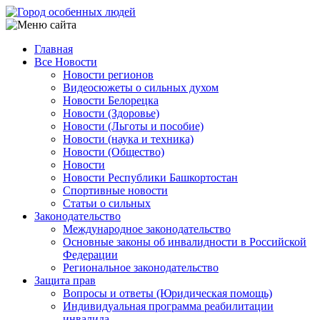
Перейти
к
основному
Главная
содержанию
Все Новости
Main
Новости регионов
navigation
Видеосюжеты о сильных духом
Новости Белорецка
Новости (Здоровье)
Новости (Льготы и пособие)
Новости (наука и техника)
Новости (Общество)
Новости
Новости Республики Башкортостан
Спортивные новости
Статьи о сильных
Законодательство
Международное законодательство
Основные законы об инвалидности в Российской
Федерации
Региональное законодательство
Защита прав
Вопросы и ответы (Юридическая помощь)
Индивидуальная программа реабилитации
инвалида