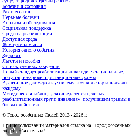
супруги родился третий ребенок
Болезни и состояния
Рак и его типы
Нервные болезни
Анализы и обследования
Социальная поддержка
Средства реабилитации
Доступная среда
Жемчужина мысли
История одного события
Здоровье
Льготы и пособия
Список учебных заведений
Новый стандарт реабилитации инвалидов: стационарные,
полустационарные и дистанционные формы
Адаптивное джиу-джитсу: почему этот вид спорта подходит
каждому
Методическая таблица для определения целевых
реабилитационных групп инвалидам, получившим травмы в
боевых действиях
© Город особенных Людей 2013 - 2026 г.
При использовании материалов ссылка на "Город особенных
людей" обязательна!