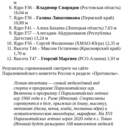
м
Ядро F36 –
Владимир Свиридов
(Ростовская область)
16,04 м
Ядро F36 –
Галина Липатникова
(Пермский край)
10,89 м
Ядро F41 – Алена Бахаева (Липецкая область) 7,63 м
Ядро F57 – Алигаджи Абдурахманов (Республика
Дагестан) 13,24 м
Ядро F56 – Сергей Филипенко (ХМАО-Югра) 12,35 м
Высота Т44 – Максим Остапенко (Красноярский край)
1,70 м
Высота Т47 –
Георгий Маргиев
(РСО-Алания) 1,93 м
Результаты соревнований смотрите на сайте
Паралимпийского комитета России в разделе «Протоколы».
Легкая атлетика — самый медалеёмкий вид
спорта в программе Паралимпийских игр.
Включена в программу I Паралимпийских летних
игр 1960 года в г. Риме (Италия). Спортсмены
соревнуются в беге, прыжках (в длину, высоту),
метаниях (диска, копья, клаба, толкании ядра) и
легкоатлетическом многоборье, марафоне. На XVI
Паралимпийских летних играх 2020 года в г. Токио
(Япония) будет разыграно 168 комплектов медалей