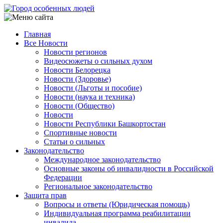
Перейти
к
основному
Главная
содержанию
Все Новости
Main
Новости регионов
navigation
Видеосюжеты о сильных духом
Новости Белорецка
Новости (Здоровье)
Новости (Льготы и пособие)
Новости (наука и техника)
Новости (Общество)
Новости
Новости Республики Башкортостан
Спортивные новости
Статьи о сильных
Законодательство
Международное законодательство
Основные законы об инвалидности в Российской
Федерации
Региональное законодательство
Защита прав
Вопросы и ответы (Юридическая помощь)
Индивидуальная программа реабилитации
инвалида