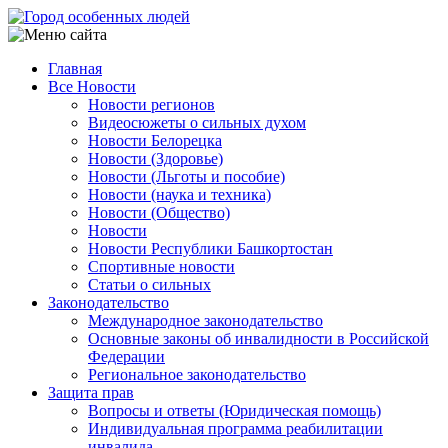
Перейти
к
основному
Главная
содержанию
Все Новости
Main
Новости регионов
navigation
Видеосюжеты о сильных духом
Новости Белорецка
Новости (Здоровье)
Новости (Льготы и пособие)
Новости (наука и техника)
Новости (Общество)
Новости
Новости Республики Башкортостан
Спортивные новости
Статьи о сильных
Законодательство
Международное законодательство
Основные законы об инвалидности в Российской
Федерации
Региональное законодательство
Защита прав
Вопросы и ответы (Юридическая помощь)
Индивидуальная программа реабилитации
инвалида