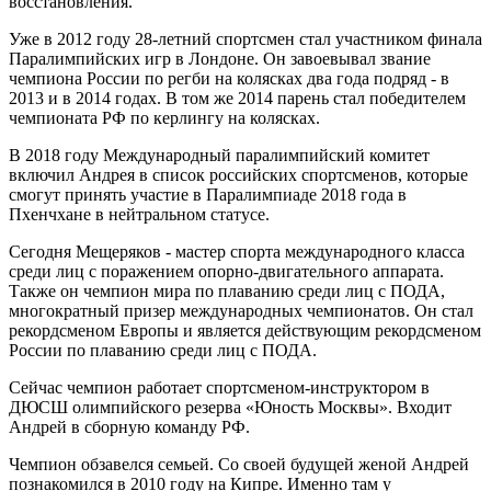
восстановления.
Уже в 2012 году 28-летний спортсмен стал участником финала
Паралимпийских игр в Лондоне. Он завоевывал звание
чемпиона России по регби на колясках два года подряд - в
2013 и в 2014 годах. В том же 2014 парень стал победителем
чемпионата РФ по керлингу на колясках.
В 2018 году Международный паралимпийский комитет
включил Андрея в список российских спортсменов, которые
смогут принять участие в Паралимпиаде 2018 года в
Пхенчхане в нейтральном статусе.
Сегодня Мещеряков - мастер спорта международного класса
среди лиц с поражением опорно-двигательного аппарата.
Также он чемпион мира по плаванию среди лиц с ПОДА,
многократный призер международных чемпионатов. Он стал
рекордсменом Европы и является действующим рекордсменом
России по плаванию среди лиц с ПОДА.
Сейчас чемпион работает спортсменом-инструктором в
ДЮСШ олимпийского резерва «Юность Москвы». Входит
Андрей в сборную команду РФ.
Чемпион обзавелся семьей. Со своей будущей женой Андрей
познакомился в 2010 году на Кипре. Именно там у