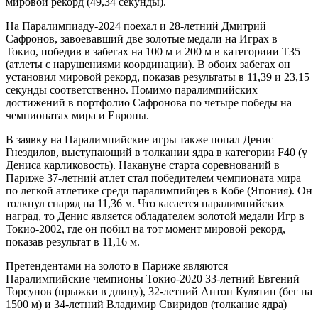
мировой рекорд (49,34 секунды).
На Паралимпиаду-2024 поехал и 28-летний Дмитрий
Сафронов, завоевавший две золотые медали на Играх в
Токио, победив в забегах на 100 м и 200 м в категориии Т35
(атлеты с нарушениями координации). В обоих забегах он
установил мировой рекорд, показав результаты в 11,39 и 23,15
секунды соответственно. Помимо паралимпийских
достижений в портфолио Сафронова по четыре победы на
чемпионатах мира и Европы.
В заявку на Паралимпийские игры также попал Денис
Гнездилов, выступающий в толкании ядра в категории F40 (у
Дениса карликовость). Накануне старта соревнований в
Париже 37-летний атлет стал победителем чемпионата мира
по легкой атлетике среди паралимпийцев в Кобе (Япония). Он
толкнул снаряд на 11,36 м. Что касается паралимпийских
наград, то Денис является обладателем золотой медали Игр в
Токио-2002, где он побил на тот момент мировой рекорд,
показав результат в 11,16 м.
Претендентами на золото в Париже являются
Паралимпийские чемпионы Токио-2020 33-летний Евгений
Торсунов (прыжки в длину), 32-летний Антон Кулятин (бег на
1500 м) и 34-летний Владимир Свиридов (толкание ядра)