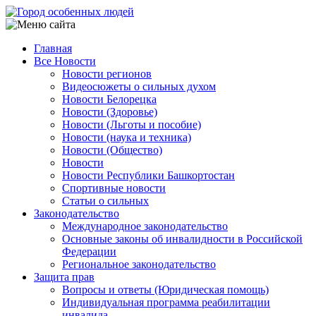
Перейти
к
основному
Главная
содержанию
Все Новости
Main
Новости регионов
navigation
Видеосюжеты о сильных духом
Новости Белорецка
Новости (Здоровье)
Новости (Льготы и пособие)
Новости (наука и техника)
Новости (Общество)
Новости
Новости Республики Башкортостан
Спортивные новости
Статьи о сильных
Законодательство
Международное законодательство
Основные законы об инвалидности в Российской
Федерации
Региональное законодательство
Защита прав
Вопросы и ответы (Юридическая помощь)
Индивидуальная программа реабилитации
инвалида