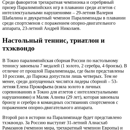
Среди фаворитов трехкратная чемпионка и серебряный
призер Паралимпийских игр в плавании среди атлетов с
интеллектуальными нарушениями – 29-летняя Валерия
Шабалина и двукратный чемпион Паралимпиады в плавании
среди спортсменов с поражением опорно-двигательного
аппарата, 23-летний Андрей Николаев.
Настольный теннис, триатлон и
тхэквондо
В Токио паралимпийская сборная России по настольному
теннису завоевала 7 медалей (1 золото, 2 серебра, 4 бронзы). В
отличие от прошлой Паралимпиады, где были представлены
10 россиян, до Парижа допустили лишь четверых. Тем не
менее, среди допущенных числятся лидеры сборной – 53-
летняя Елена Прокофьева (взяла золото в личных
соревнованиях в Токио для атлетов с интеллектуальными
нарушениями) и Маляк Алиева (29 лет), которая завоевала
бронзу и серебро в командных состязаниях спортсменов с
поражением опорно-двигательного аппарата.
Второй раз в истории на Паралимпиаде будет представлено
тхэквондо. За Россию выступят 31-летний Алиасхаб
Рамазанов (чемпион мира, трехкратный чемпион Европы) и