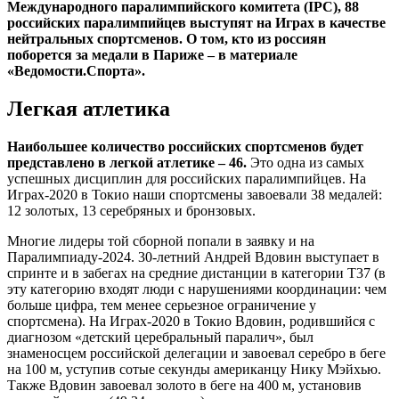
Международного паралимпийского комитета (IPC), 88
российских паралимпийцев выступят на Играх в качестве
нейтральных спортсменов. О том, кто из россиян
поборется за медали в Париже – в материале
«Ведомости.Спорта».
Легкая атлетика
Наибольшее количество российских спортсменов будет
представлено в легкой атлетике – 46.
Это одна из самых
успешных дисциплин для российских паралимпийцев. На
Играх-2020 в Токио наши спортсмены завоевали 38 медалей:
12 золотых, 13 серебряных и бронзовых.
Многие лидеры той сборной попали в заявку и на
Паралимпиаду-2024. 30-летний Андрей Вдовин выступает в
спринте и в забегах на средние дистанции в категории T37 (в
эту категорию входят люди с нарушениями координации: чем
больше цифра, тем менее серьезное ограничение у
спортсмена). На Играх-2020 в Токио Вдовин, родившийся с
диагнозом «детский церебральный паралич», был
знаменосцем российской делегации и завоевал серебро в беге
на 100 м, уступив сотые секунды американцу Нику Мэйхью.
Также Вдовин завоевал золото в беге на 400 м, установив