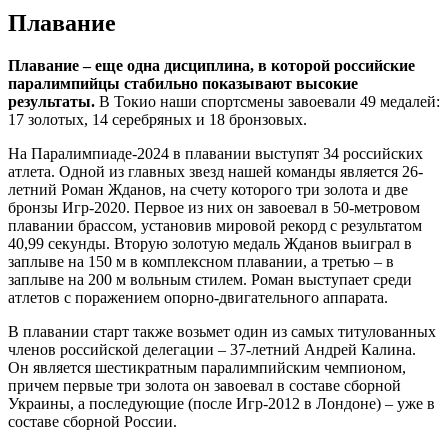
Плавание
Плавание – еще одна дисциплина, в которой российские
паралимпийцы стабильно показывают высокие
результаты.
В Токио наши спортсмены завоевали 49 медалей:
17 золотых, 14 серебряных и 18 бронзовых.
На Паралимпиаде-2024 в плавании выступят 34 российских
атлета. Одной из главных звезд нашей команды является 26-
летний Роман Жданов, на счету которого три золота и две
бронзы Игр-2020. Первое из них он завоевал в 50-метровом
плавании брассом, установив мировой рекорд с результатом
40,99 секунды. Вторую золотую медаль Жданов выиграл в
заплыве на 150 м в комплексном плавании, а третью – в
заплыве на 200 м вольным стилем. Роман выступает среди
атлетов с поражением опорно-двигательного аппарата.
В плавании старт также возьмет один из самых титулованных
членов российской делегации – 37-летний Андрей Калина.
Он является шестикратным паралимпийским чемпионом,
причем первые три золота он завоевал в составе сборной
Украины, а последующие (после Игр-2012 в Лондоне) – уже в
составе сборной России.