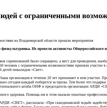
людей с ограниченными возмо
физкультурника. Их провели активисты Общероссийского на
ков соревнований было сокращено, а мест для проведения, наоб
60 человек с ограниченными возможностями приняли участие в с
 детей инвалидов «Свет».
 Наша организация в течение 20 лет принимает в нем участие. П
льно сегодня каждый поборется за призы. Тем более что подарк
регионального штаба ОНФ и председатель организации АРДИ «С
енного здоровья. Помощь им в этом оказали опытные профессион
АРДИ «СВЕТ», рассказала: «При скандинавской ходьбе задейств
вать себя в форме. Также это очень доступный вид спорта. Реб