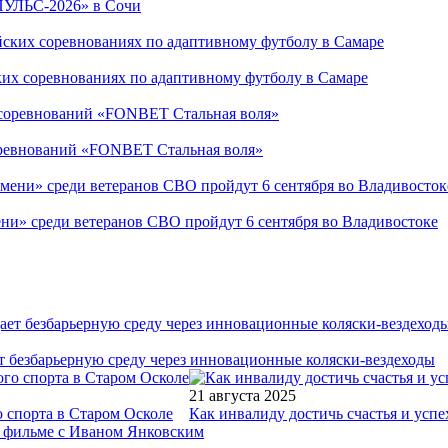
ПУЛЬС-2026» в Сочи
ких соревнованиях по адаптивному футболу в Самаре
соревнований «FONBET Стальная воля»
ни» среди ветеранов СВО пройдут 6 сентября во Владивостоке
т безбарьерную среду через инновационные коляски-вездеходы
21 августа 2025
 спорта в Старом Осколе
Как инвалиду достичь счастья и успе