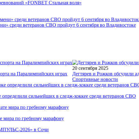
соревнований «FONBET Стальная воля»
ни» среди ветеранов СВО пройдут 6 сентября во Владивостоке
20 сентября 2025
порта на Паралимпийских играх
Дегтярев и Рожков обсудили а
Спортивные новости
е определили сильнейших в следж-хоккее среди ветеранов СВО
е мира по гребному марафону