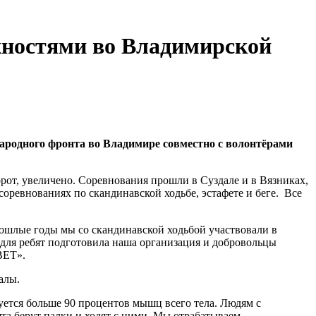
жностями во Владимирской
родного фронта во Владимире совместно с волонтёрами
орот, увеличено. Соревнования прошли в Суздале и в Вязниках,
оревнованиях по скандинавской ходьбе, эстафете и беге. Все
рошлые годы мы со скандинавской ходьбой участвовали в
и для ребят подготовила наша организация и добровольцы
ВЕТ».
алы.
уется больше 90 процентов мышц всего тела. Людям с
ята берут палки и ходят с ними. Мы отрабатываем