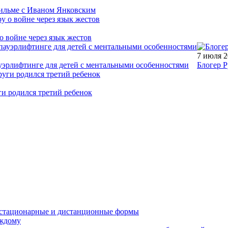
фильме с Иваном Янковским
о войне через язык жестов
7 июля 
уэрлифтинге для детей с ментальными особенностями
Блогер Р
ги родился третий ребенок
устационарные и дистанционные формы
аждому