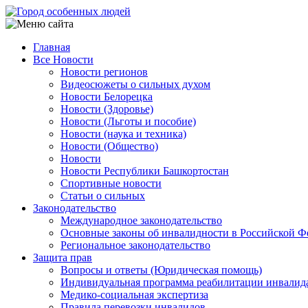
Перейти
к
основному
Главная
содержанию
Все Новости
Main
Новости регионов
navigation
Видеосюжеты о сильных духом
Новости Белорецка
Новости (Здоровье)
Новости (Льготы и пособие)
Новости (наука и техника)
Новости (Общество)
Новости
Новости Республики Башкортостан
Спортивные новости
Статьи о сильных
Законодательство
Международное законодательство
Основные законы об инвалидности в Российской Ф
Региональное законодательство
Защита прав
Вопросы и ответы (Юридическая помощь)
Индивидуальная программа реабилитации инвалид
Медико-социальная экспертиза
Правила перевозки инвалидов