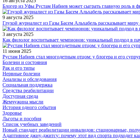
16 августа 2025
Блогер из Уфы Рустам Набиев может сыграть главную роль в 
9 августа 2025
Глухой журналист из Газы Басем Альхабель рассказывает миру 
3 августа 2025
Как филолог воспитывает чемпионов: уникальный подход в па
11 июня 2025
Рустам Набиев стал многодетным отцом: у блогера и его супру
Болезни и состояния
Рак и его типы
Нервные болезни
Анализы и обследования
Социальная поддержка
Средства реабилитации
Доступная среда
Жемчужина мысли
История одного события
Здоровье
Льготы и пособия
Список учебных заведений
Новый стандарт реабилитации инвалидов: стационарные, пол
Адаптивное джиу-джитсу: почему этот вид спорта подходит к