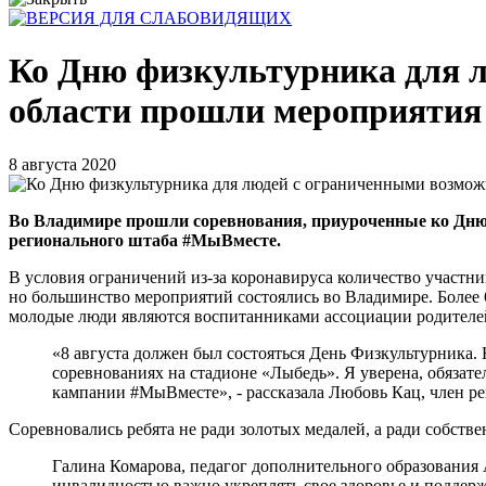
Ко Дню физкультурника для 
области прошли мероприятия
8 августа 2020
Во Владимире прошли соревнования, приуроченные ко Дню 
регионального штаба #МыВместе.
В условия ограничений из-за коронавируса количество участни
но большинство мероприятий состоялись во Владимире. Более 
молодые люди являются воспитанниками ассоциации родителей
«8 августа должен был состояться День Физкультурника.
соревнованиях на стадионе «Лыбедь». Я уверена, обязате
кампании #МыВместе», - рассказала Любовь Кац, член 
Соревновались ребята не ради золотых медалей, а ради собств
Галина Комарова, педагог дополнительного образования 
инвалидностью важно укреплять свое здоровье и поддержи