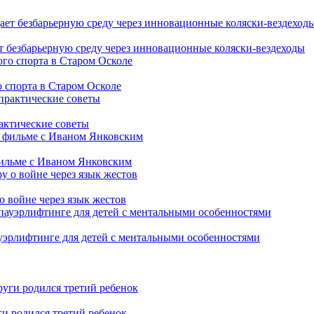
т безбарьерную среду через инновационные коляски-вездеходы
 спорта в Старом Осколе
рактические советы
фильме с Иваном Янковским
о войне через язык жестов
уэрлифтинге для детей с ментальными особенностями
ги родился третий ребенок