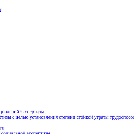
а
циальной экспертизы
тизы с целью установления степени стойкой утраты трудоспособ
ти
-социальной экспертизы