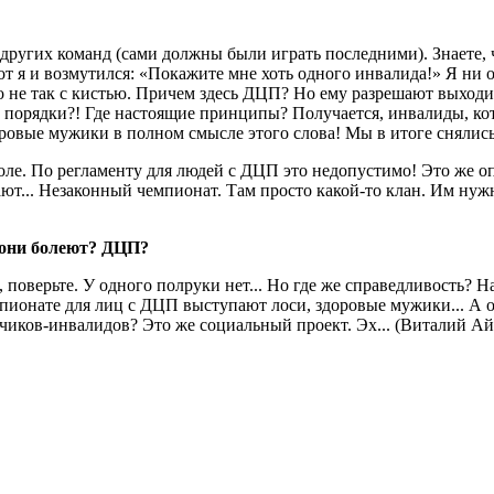
ругих команд (сами должны были играть последними). Знаете, 
 Вот я и возмутился: «Покажите мне хоть одного инвалида!» Я ни
о не так с кистью. Причем здесь ДЦП? Но ему разрешают выходит
е порядки?! Где настоящие принципы? Получается, инвалиды, к
ровые мужики в полном смысле этого слова! Мы в итоге снялись
ле. По регламенту для людей с ДЦП это недопустимо! Это же опа
ают... Незаконный чемпионат. Там просто какой-то клан. Им ну
м они болеют? ДЦП?
 поверьте. У одного полруки нет... Но где же справедливость? Н
пионате для лиц с ДЦП выступают лоси, здоровые мужики... А о
льчиков-инвалидов? Это же социальный проект. Эх... (Виталий А