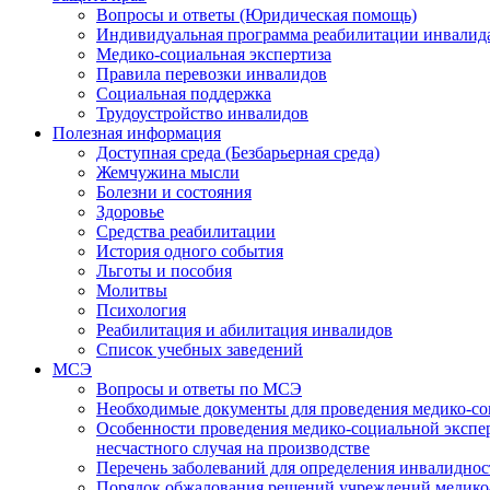
Вопросы и ответы (Юридическая помощь)
Индивидуальная программа реабилитации инвалид
Медико-социальная экспертиза
Правила перевозки инвалидов
Социальная поддержка
Трудоустройство инвалидов
Полезная информация
Доступная среда (Безбарьерная среда)
Жемчужина мысли
Болезни и состояния
Здоровье
Средства реабилитации
История одного события
Льготы и пособия
Молитвы
Психология
Реабилитация и абилитация инвалидов
Список учебных заведений
МСЭ
Вопросы и ответы по МСЭ
Необходимые документы для проведения медико-со
Особенности проведения медико-социальной экспер
несчастного случая на производстве
Перечень заболеваний для определения инвалиднос
Порядок обжалования решений учреждений медико