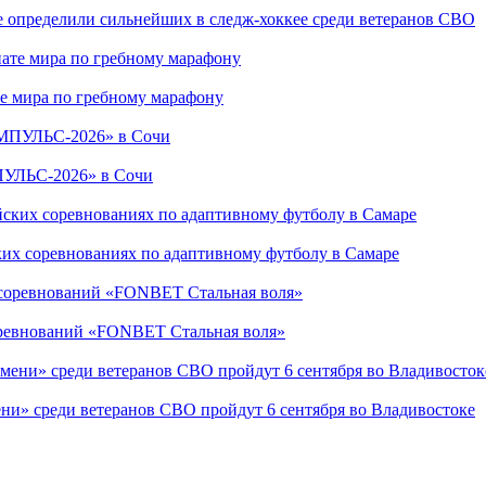
е определили сильнейших в следж-хоккее среди ветеранов СВО
е мира по гребному марафону
ПУЛЬС-2026» в Сочи
ких соревнованиях по адаптивному футболу в Самаре
соревнований «FONBET Стальная воля»
ни» среди ветеранов СВО пройдут 6 сентября во Владивостоке