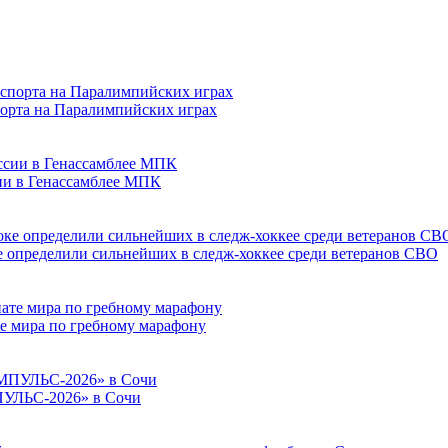
порта на Паралимпийских играх
сии в Генассамблее МПК
е определили сильнейших в следж-хоккее среди ветеранов СВО
е мира по гребному марафону
ПУЛЬС-2026» в Сочи