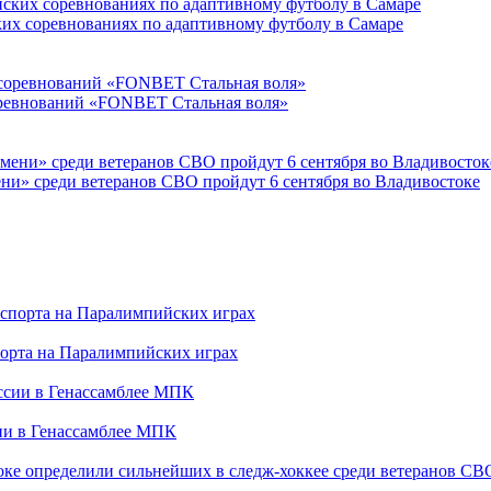
ких соревнованиях по адаптивному футболу в Самаре
соревнований «FONBET Стальная воля»
ни» среди ветеранов СВО пройдут 6 сентября во Владивостоке
порта на Паралимпийских играх
сии в Генассамблее МПК