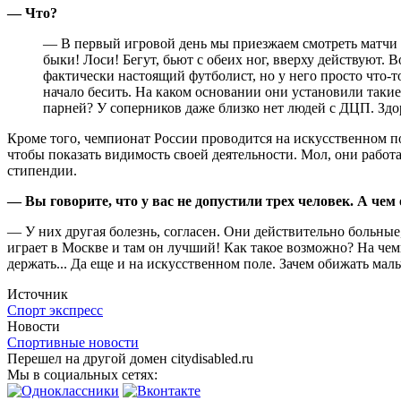
— Что?
— В первый игровой день мы приезжаем смотреть матчи д
быки! Лоси! Бегут, бьют с обеих ног, вверху действуют.
фактически настоящий футболист, но у него просто что-т
начало бесить. На каком основании они установили таки
парней? У соперников даже близко нет людей с ДЦП. Здо
Кроме того, чемпионат России проводится на искусственном по
чтобы показать видимость своей деятельности. Мол, они работ
стипендии.
— Вы говорите, что у вас не допустили трех человек. А че
— У них другая болезнь, согласен. Они действительно больные,
играет в Москве и там он лучший! Как такое возможно? На чем
держать... Да еще и на искусственном поле. Зачем обижать ма
Источник
Спорт экспресс
Новости
Спортивные новости
Перешел на другой домен citydisabled.ru
Мы в социальных сетях: