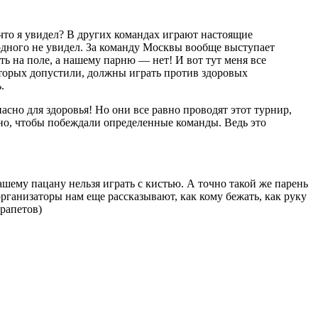
что я увидел? В других командах играют настоящие
 одного не увидел. За команду Москвы вообще выступает
ь на поле, а нашему парню — нет! И вот тут меня все
оторых допустили, должны играть против здоровых
.
сно для здоровья! Но они все равно проводят этот турнир,
жно, чтобы побеждали определенные команды. Ведь это
ашему пацану нельзя играть с кистью. А точно такой же парень
рганизаторы нам еще рассказывают, как кому бежать, как руку
йрапетов)