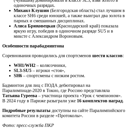
(Чувашия) доминировали в классе SL3, взяв золото в
одиночных разрядах.
Михаил Клушин
(Белгородская область) стал лучшим в
классе SH6 среди юношей, а также выиграл два золота в
парных и смешанных дисциплинах.
Алиса Брюховецкая
(Краснодарский край) показала
яркую игру, победив в одиночном разряде SU5 и в
миксте с Александром Вороновым.
Особенности парабадминтона
Соревнования проводились для спортсменов
шести классов
:
WH1/WH2
– колясочники,
SL3-SU5
– игроки «стоя»,
SH6
– спортсмены с низким ростом.
Бадминтон для лиц с ПОДА дебютировал на
Паралимпиаде-2020 в Токио, где Россию представляла
Татьяна Гуреева
– участница проекта «Урок с чемпионом».
В 2024 году в Париже разыграли уже
16 комплектов наград
.
Подробные результаты
доступны на сайте Паралимпийского
комитета России в разделе «Протоколы».
Фото: пресс-служба ПКР