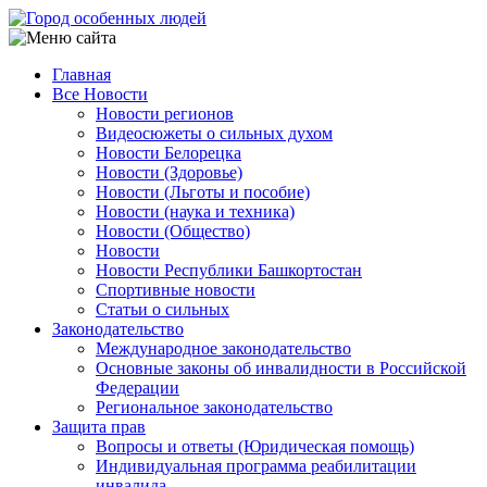
Перейти
к
основному
Главная
содержанию
Все Новости
Main
Новости регионов
navigation
Видеосюжеты о сильных духом
Новости Белорецка
Новости (Здоровье)
Новости (Льготы и пособие)
Новости (наука и техника)
Новости (Общество)
Новости
Новости Республики Башкортостан
Спортивные новости
Статьи о сильных
Законодательство
Международное законодательство
Основные законы об инвалидности в Российской
Федерации
Региональное законодательство
Защита прав
Вопросы и ответы (Юридическая помощь)
Индивидуальная программа реабилитации
инвалида