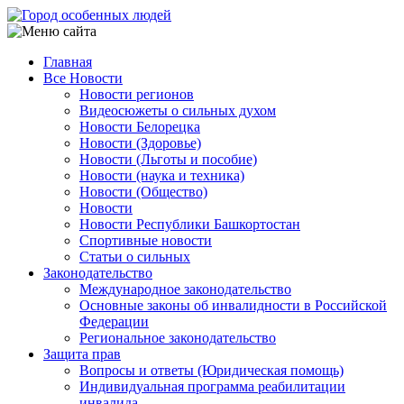
Перейти
к
основному
Главная
содержанию
Все Новости
Main
Новости регионов
navigation
Видеосюжеты о сильных духом
Новости Белорецка
Новости (Здоровье)
Новости (Льготы и пособие)
Новости (наука и техника)
Новости (Общество)
Новости
Новости Республики Башкортостан
Спортивные новости
Статьи о сильных
Законодательство
Международное законодательство
Основные законы об инвалидности в Российской
Федерации
Региональное законодательство
Защита прав
Вопросы и ответы (Юридическая помощь)
Индивидуальная программа реабилитации
инвалида