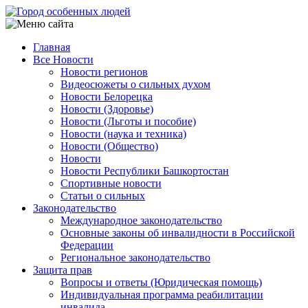
Перейти
к
основному
Главная
содержанию
Все Новости
Main
Новости регионов
navigation
Видеосюжеты о сильных духом
Новости Белорецка
Новости (Здоровье)
Новости (Льготы и пособие)
Новости (наука и техника)
Новости (Общество)
Новости
Новости Республики Башкортостан
Спортивные новости
Статьи о сильных
Законодательство
Международное законодательство
Основные законы об инвалидности в Российской
Федерации
Региональное законодательство
Защита прав
Вопросы и ответы (Юридическая помощь)
Индивидуальная программа реабилитации
инвалида