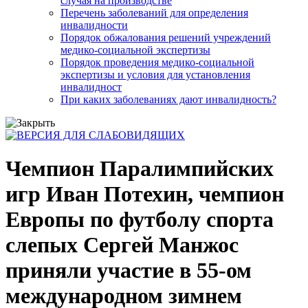
случая на производстве
Перечень заболеваний для определения
инвалидности
Порядок обжалования решений учреждений
медико-социальной экспертизы
Порядок проведения медико-социальной
экспертизы и условия для установления
инвалидност
При каких заболеваниях дают инвалидность?
Чемпион Паралимпийских
игр Иван Потехин, чемпион
Европы по футболу спорта
слепых Сергей Манжос
приняли участие в 55-ом
международном зимнем