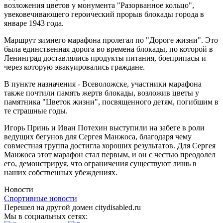
возложения цветов у монумента "Разорванное кольцо",
увековечивающего героический прорыв блокады города в
январе 1943 года.
Маршрут зимнего марафона пролегал по "Дороге жизни". Это
была единственная дорога во времена блокады, по которой в
Ленинград доставлялись продукты питания, боеприпасы и
через которую эвакуировались граждане.
В пункте назначения - Всеволожске, участники марафона
также почтили память жертв блокады, возложив цветы у
памятника "Цветок жизни", посвященного детям, погибшим в
те страшные годы.
Игорь Принь и Иван Потехин выступили на забеге в роли
ведущих бегунов для Сергея Манжоса, благодаря чему
совместная группа достигла хороших результатов. Для Сергея
Манжоса этот марафон стал первым, и он с честью преодолел
его, демонстрируя, что ограничения существуют лишь в
наших собственных убеждениях.
Новости
Спортивные новости
Перешел на другой домен citydisabled.ru
Мы в социальных сетях: