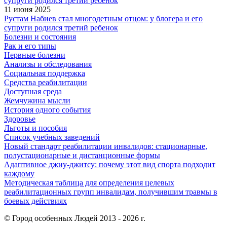
11 июня 2025
Рустам Набиев стал многодетным отцом: у блогера и его
супруги родился третий ребенок
Болезни и состояния
Рак и его типы
Нервные болезни
Анализы и обследования
Социальная поддержка
Средства реабилитации
Доступная среда
Жемчужина мысли
История одного события
Здоровье
Льготы и пособия
Список учебных заведений
Новый стандарт реабилитации инвалидов: стационарные,
полустационарные и дистанционные формы
Адаптивное джиу-джитсу: почему этот вид спорта подходит
каждому
Методическая таблица для определения целевых
реабилитационных групп инвалидам, получившим травмы в
боевых действиях
© Город особенных Людей 2013 - 2026 г.