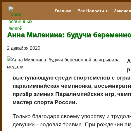
Перейти
к
Главная
Все Новости
Законод
Main
основному
navigation
содержанию
Анна Миленина: будучи беременн
2 декабря 2020
А
р
выступающую среди спортсменов с огран
паралимпийская чемпионка, восьмикрат
призёр зимних Паралимпийских игр, чемп
мастер спорта России.
Только благодаря своему упорству и трудол
девушки - родовая травма. При рождении ак