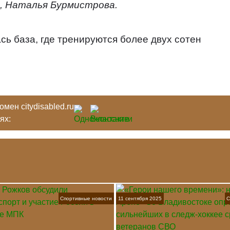
, Наталья Бурмистрова.
сь база, где тренируются более двух сотен
мен citydisabled.ru
тях:
Спортивные новости
11 сентября 2025
С