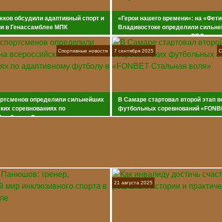
жков обсудили адаптивный спорт и
«Герои нашего времени»: на «Фети
ии в Генассамблее МПК
Владивостоке определили сильне
хоккее среди ветеранов СВО
Спортивные новости
7 сентября 2025
С
ортсменов определили сильнейших
В Самаре стартовал второй этап 
ких соревнованиях по
футбольных соревнований «FONB
футболу в Самаре
воля»
21 августа 2025