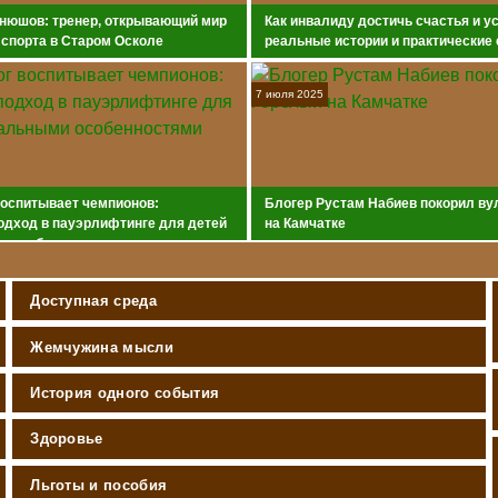
нюшов: тренер, открывающий мир
Как инвалиду достичь счастья и у
 спорта в Старом Осколе
реальные истории и практические
7 июля 2025
воспитывает чемпионов:
Блогер Рустам Набиев покорил ву
одход в пауэрлифтинге для детей
на Камчатке
и особенностями
Доступная среда
Жемчужина мысли
История одного события
Здоровье
Льготы и пособия