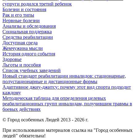
супруги родился третий ребенок
Болезни и состояния
Рак и его типы
Нервные болезни
Анализы и обследования
Социальная поддержка
Средства реабилитации
Доступная среда
Жемчужина мысли
История одного события
Здоровье
Льготы и пособия
Список учебных заведений
Новый стандарт реабилитации инвалидов: стационарные,
полустационарные и дистанционные формы
Адаптивное джиу-джитсу: почему этот вид спорта подходит
каждому
Методическая таблица для определения целевых
реабилитационных групп инвалидам, получившим травмы в
боевых действиях
© Город особенных Людей 2013 - 2026 г.
При использовании материалов ссылка на "Город особенных
людей" обязательна!