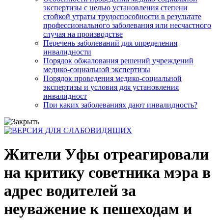
экспертизы с целью установления степени
стойкой утраты трудоспособности в результате
профессионального заболевания или несчастного
случая на производстве
Перечень заболеваний для определения
инвалидности
Порядок обжалования решений учреждений
медико-социальной экспертизы
Порядок проведения медико-социальной
экспертизы и условия для установления
инвалидност
При каких заболеваниях дают инвалидность?
Жители Уфы отреагировали
на критику советника мэра в
адрес водителей за
неуважение к пешеходам и