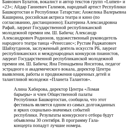
Баянович Булатов, вокалист и автор текстов групп «Lumen» и
«23»; Айдар Ганиевич Галимов, народный артист Республики
Башкортостан и Республики Татарстан; Анжелика Валерьевна
Каширина, российская актриса театра и кино (по
согласованию, дистанционно); Екатерина Александровна
Рафай, лауреат Государственной республиканской
молодежной премии им. Ш. Бабича; Александр
Александрович Родионов, художественный руководитель
народного театра танца «Ренессанс»; Рустам Раджапович
Шайхутдинов, заслуженный деятель искусств РБ, лауреат
республиканских и международных конкурсов пианистов,
лауреат Государственной республиканской молодежной
премии им. Ш. Бабича; Яна Геннадьевна Янситова, педагог
эстрадного и академического вокала, директор Центра
выявления, работы и продвижения одаренных детей и
талантливой молодежи «Планета Талантов».
Алина Хабирова, директор Центра «Ломая
барьеры» и член Общественной палаты
Республики Башкортостан, сообщила, что этот
фестиваль является одним из самых долгожданных
и ярких социально-значимых событий
республики. Результаты конкурсного отбора будут
объявлены 30 сентября. В программу Гала-
концерта попадут лучшие номера.