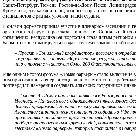
Санкт-Петербург, Тюмень, Ростов-на-Дону, Псков, Ленинградск
Кроме того, для каждой площадки было организовано онлайн-п
специалистов с разных уголков нашей страны.
В онлайн-формате приняла участие в пленарном заседании и
г
организацию форума и рассказала о проекте «Социальный коор
соглашению. Республика Башкортостан стала пятым регионом 
Башкортостане планируется создать систему комплексной пом
– Проект «Социальный координатор» позволяет отрабат
государственные и негосударственные ресурсы, - отмет
что в проекте участвует более 200 благотворительных ф
Еще одним итогом форума «Ломая барьеры» стало включение в 
ним присоединись теперь и социально ответственные работод
подтвердили намерения создавать для своих сотрудников инкл
– Сам бренд «Ломая барьеры» появился в Башкортостане
Иванова. – Началось все с одноименного инклюзивного ф
деловой программой. В прошлом году мы провели совсем 
Агентству стратегических инициатив собрать в Уфе про
причастных к этой теме представителей здравоохранения
поддержанная огромным кругом людей, воплотилась в жиз
выставку «Ломая барьеры», который состоится в ноябре 