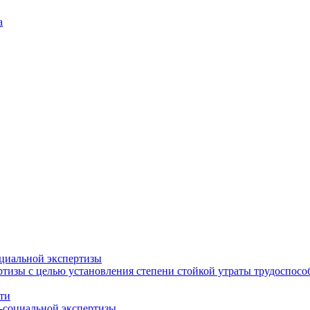
а
циальной экспертизы
тизы с целью установления степени стойкой утраты трудоспособ
ти
-социальной экспертизы