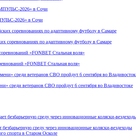
ПУЛЬС-2026» в Сочи
ких соревнованиях по адаптивному футболу в Самаре
соревнований «FONBET Стальная воля»
ни» среди ветеранов СВО пройдут 6 сентября во Владивостоке
т безбарьерную среду через инновационные коляски-вездеходы