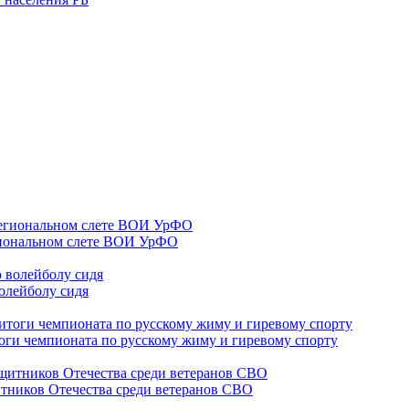
гиональном слете ВОИ УрФО
олейболу сидя
оги чемпионата по русскому жиму и гиревому спорту
тников Отечества среди ветеранов СВО