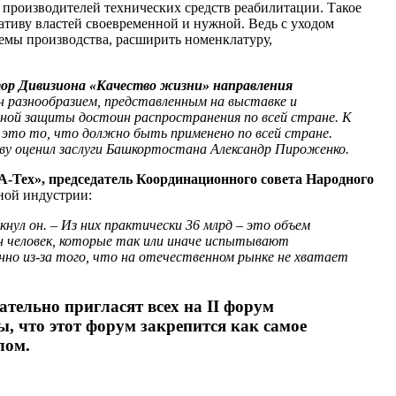
производителей технических средств реабилитации. Такое
ативу властей своевременной и нужной. Ведь с уходом
емы производства, расширить номенклатуру,
ор Дивизиона «Качество жизни» направления
ен разнообразием, представленным на выставке и
ной защиты достоин распространения по всей стране. К
 это то, что должно быть применено по всей стране.
у оценил заслуги Башкортостана Александр Пироженко.
-Тех», председатель Координационного совета Народного
ной индустрии:
нул он. – Из них практически 36 млрд – это объем
н человек, которые так или иначе испытывают
нно из-за того, что на отечественном рынке не хватает
тельно пригласят всех на II форум
ы, что этот форум закрепится как самое
лом.