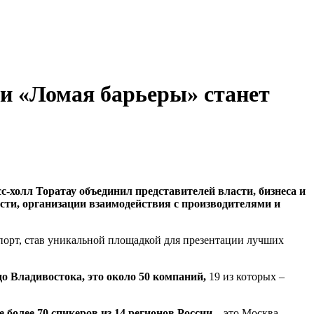
и «Ломая барьеры» станет
-холл Торатау объединил представителей власти, бизнеса и
ти, организации взаимодействия с производителями и
порт, став уникальной площадкой для презентации лучших
до Владивостока, это около 50 компаний,
19 из которых –
более 70 спикеров из 14 регионов России
– это Москва,