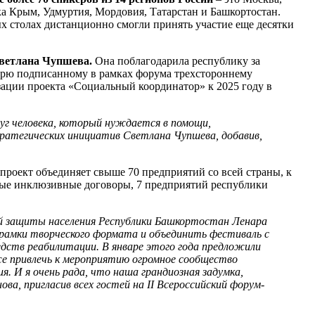
ка Крым, Удмуртия, Мордовия, Татарстан и Башкортостан.
х столах дистанционно смогли принять участие еще десятки
Светлана Чупшева.
Она поблагодарила республику за
дарю подписанному в рамках форума трехстороннему
ации проекта «Социальный координатор» к 2025 году в
г человека, который нуждается в помощи,
тратегических инициатив Светлана Чупшева, добавив,
роект объединяет свыше 70 предприятий со всей страны, к
ные инклюзивные договоры, 7 предприятий республики
ной защиты населения Республики Башкортостан Ленара
а рамки творческого формата и объединить фестиваль с
едств реабилитации. В январе этого года предложили
же привлечь к мероприятию огромное сообщество
. И я очень рада, что наша грандиозная задумка,
а, пригласив всех гостей на II Всероссийский форум-