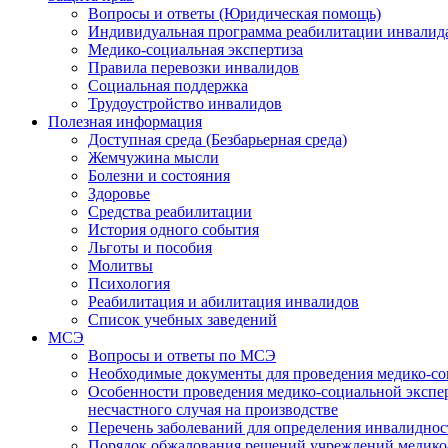
Вопросы и ответы (Юридическая помощь)
Индивидуальная программа реабилитации инвалид
Медико-социальная экспертиза
Правила перевозки инвалидов
Социальная поддержка
Трудоустройство инвалидов
Полезная информация
Доступная среда (Безбарьерная среда)
Жемчужина мысли
Болезни и состояния
Здоровье
Средства реабилитации
История одного события
Льготы и пособия
Молитвы
Психология
Реабилитация и абилитация инвалидов
Список учебных заведений
МСЭ
Вопросы и ответы по МСЭ
Необходимые документы для проведения медико-со
Особенности проведения медико-социальной экспер
несчастного случая на производстве
Перечень заболеваний для определения инвалиднос
Порядок обжалования решений учреждений медико