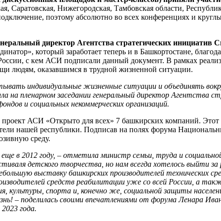
ая, Саратовская, Нижегородская, Тамбовская области, Республи
одключение, поэтому абсолютно во всех конференциях и круглы
енеральный директор Агентства стратегических инициатив 
динатор», который заработает теперь и в Башкортостане, благо
России, с кем АСИ подписали данный документ. В рамках реализ
ощи людям, оказавшимся в трудной жизненной ситуации.
ывать индивидуальные жизненные ситуации и объединять вокру
ила на пленарном заседании генеральный директор Агентства с
ондов и социальных некоммерческих организаций.
проект АСИ «Открыто для всех» 7 башкирских компаний. Этот п
атели нашей республики. Подписав на полях форума Националь
юзивную среду.
 еще в 2012 году, – отметила министр семьи, труда и социаль
естиваля детского творчества, но нам всегда хотелось выйти з
небольшую выставку башкирских производителей технических ср
изводителей средств реабилитации уже со всей России, а так
, культуры, спорта и, конечно же, социальной защиты населения
нь! – поделилась своими впечатлениями от форума Ленара Иванов
2023 года.