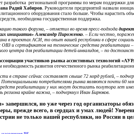
т разработка региональной программы по мерам поддержки для 
ана Радий Хабиров
. Руководители предприятий назвали иници
илитационного оборудования стало больше. Чтобы нарастить объ
средств, необходима государственная поддержка.
зацию такого форума, – отметил во время пресс-подхода
директ
ких инициатив» Александр Пироженко
. – Если честно, пораж
а в проектах АСИ, то опыт вашей республики в сфере социаль
 ОВЗ и сертификатов на технические средства реабилитации –
о центра для реабилитации детей-инвалидов, – по достоинств
ссоциации участников рынка ассистивных технологий «АУРА
ом необходимость развития отечественного рынка реабилитацион
и в стране сейчас составляет свыше 72 млрд рублей, – подчерк
. Потенциальными потребителями рынка являются почти 60 мл
средств реабилитации у них могут достигать полутора лет име
ь региона крайне важна, – подчеркнул Иван Бирюков.
 завершился, но уже через год организаторы обяза
ы, прежде всего, в сердцах и умах людей! Уверен
трии не только нашей республики, но России в це
 населения РБ