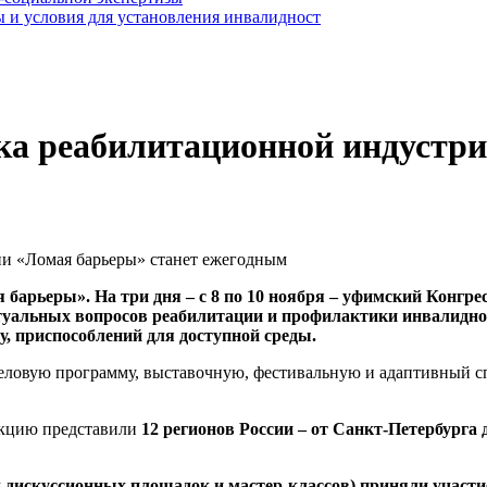
 и условия для установления инвалидност
ка реабилитационной индустри
арьеры». На три дня – с 8 по 10 ноября – уфимский Конгресс
туальных вопросов реабилитации и профилактики инвалиднос
у, приспособлений для доступной среды.
деловую программу, выставочную, фестивальную и адаптивный с
кцию представили
12 регионов России – от Санкт-Петербурга 
дискуссионных площадок и мастер-классов) приняли участие 