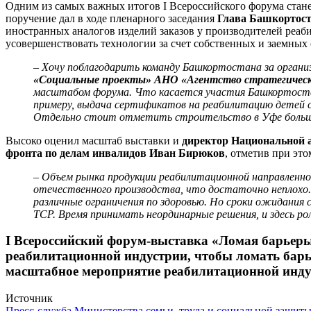
Одним из самых важных итогов I Всероссийского форума стане
поручение дал в ходе пленарного заседания
Глава Башкортост
иностранных аналогов изделий заказов у производителей реаб
усовершенствовать технологии за счет собственных и заемных 
– Хочу поблагодарить команду Башкортостана за органи
«Социальные проекты» АНО «Агентство стратегичес
масштабом форума. Что касается участия Башкортостан
примеру, выдача сертификатов на реабилитацию детей с
Отдельно стоит отметить строительство в Уфе большог
Высоко оценил масштаб выставки и
директор Национальной а
фронта по делам инвалидов Иван Бирюков
, отметив при эт
– Объем рынка продукции реабилитационной направленност
отечественного производства, что достаточно неплохо
различные ограничения по здоровью. Но сроки ожидания 
ТСР. Время принимать неординарные решения, и здесь рол
I Всероссийский форум-выставка «Ломая барьеры»
реабилитационной индустрии, чтобы ломать барьер
масштабное мероприятие реабилитационной индус
Источник
Пресс-служба Министерства семьи, труда и социальной защиты