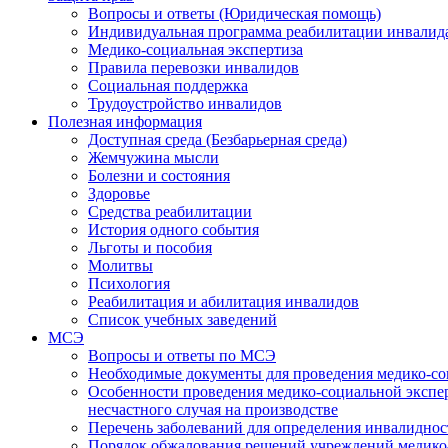
Вопросы и ответы (Юридическая помощь)
Индивидуальная программа реабилитации инвалид
Медико-социальная экспертиза
Правила перевозки инвалидов
Социальная поддержка
Трудоустройство инвалидов
Полезная информация
Доступная среда (Безбарьерная среда)
Жемчужина мысли
Болезни и состояния
Здоровье
Средства реабилитации
История одного события
Льготы и пособия
Молитвы
Психология
Реабилитация и абилитация инвалидов
Список учебных заведений
МСЭ
Вопросы и ответы по МСЭ
Необходимые документы для проведения медико-со
Особенности проведения медико-социальной экспер
несчастного случая на производстве
Перечень заболеваний для определения инвалиднос
Порядок обжалования решений учреждений медико