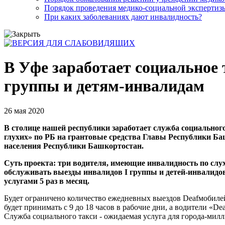
Порядок проведения медико-социальной экспертизы
При каких заболеваниях дают инвалидность?
В Уфе заработает социальное 
группы и детям-инвалидам
26 мая 2020
В столице нашей республики заработает служба социальног
глухих» по РБ на грантовые средства Главы Республики Ба
населения Республики Башкортостан.
Суть проекта: три водителя, имеющие инвалидность по слух
обслуживать выезды инвалидов I группы и детей-инвалидов
услугами 5 раз в месяц.
Будет ограничено количество ежедневных выездов Deafмобилей
будет принимать с 9 до 18 часов в рабочие дни, а водители «De
Служба социального такси - ожидаемая услуга для города-милл