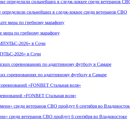
е определили сильнейших в следж-хоккее среди ветеранов СВО
е мира по гребному марафону
ПУЛЬС-2026» в Сочи
ких соревнованиях по адаптивному футболу в Самаре
соревнований «FONBET Стальная воля»
ни» среди ветеранов СВО пройдут 6 сентября во Владивостоке