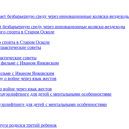
т безбарьерную среду через инновационные коляски-вездеходы
 спорта в Старом Осколе
рактические советы
фильме с Иваном Янковским
о войне через язык жестов
уэрлифтинге для детей с ментальными особенностями