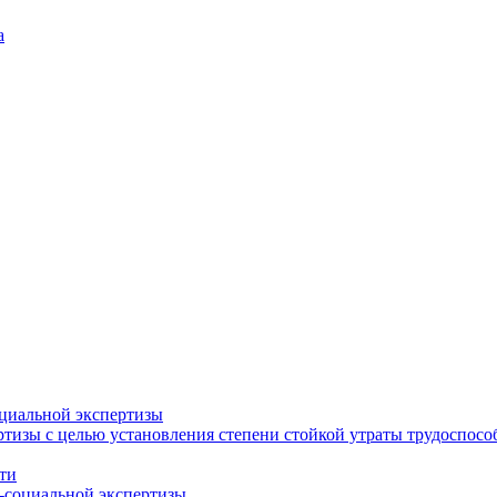
а
циальной экспертизы
тизы с целью установления степени стойкой утраты трудоспособ
ти
-социальной экспертизы