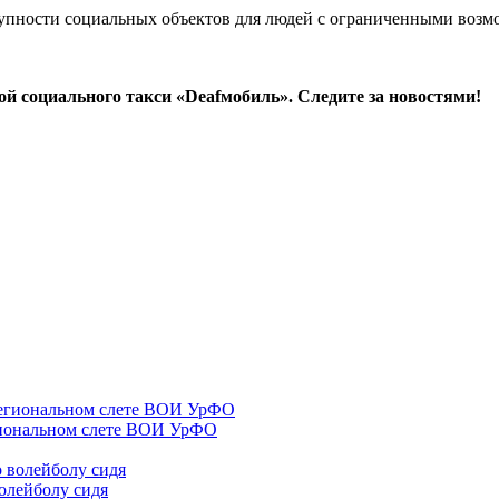
пности социальных объектов для людей с ограниченными возмож
й социального такси «Deafмобиль». Следите за новостями!
гиональном слете ВОИ УрФО
олейболу сидя