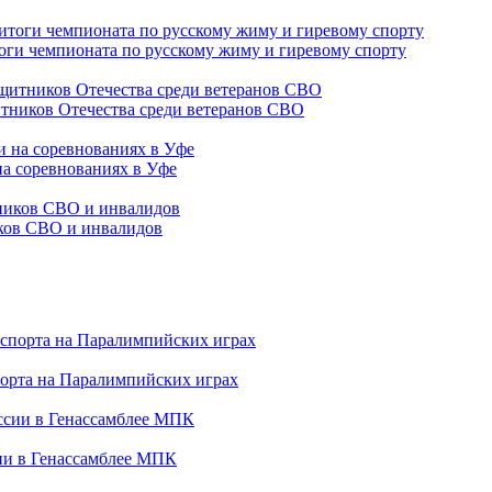
оги чемпионата по русскому жиму и гиревому спорту
тников Отечества среди ветеранов СВО
на соревнованиях в Уфе
иков СВО и инвалидов
порта на Паралимпийских играх
сии в Генассамблее МПК