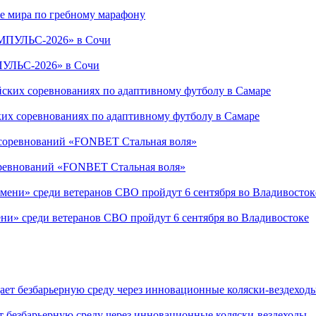
е мира по гребному марафону
ПУЛЬС-2026» в Сочи
ких соревнованиях по адаптивному футболу в Самаре
соревнований «FONBET Стальная воля»
ни» среди ветеранов СВО пройдут 6 сентября во Владивостоке
т безбарьерную среду через инновационные коляски-вездеходы