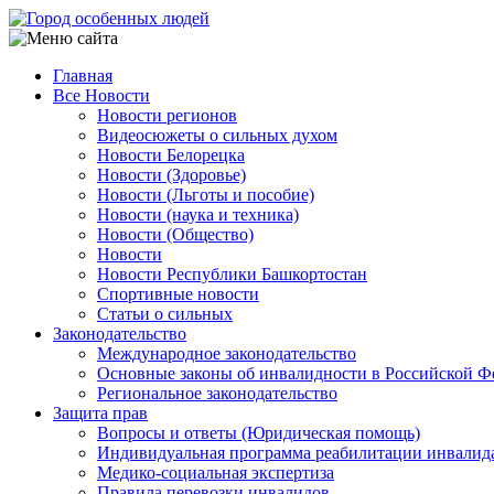
Перейти
к
основному
Главная
содержанию
Все Новости
Main
Новости регионов
navigation
Видеосюжеты о сильных духом
Новости Белорецка
Новости (Здоровье)
Новости (Льготы и пособие)
Новости (наука и техника)
Новости (Общество)
Новости
Новости Республики Башкортостан
Спортивные новости
Статьи о сильных
Законодательство
Международное законодательство
Основные законы об инвалидности в Российской Ф
Региональное законодательство
Защита прав
Вопросы и ответы (Юридическая помощь)
Индивидуальная программа реабилитации инвалид
Медико-социальная экспертиза
Правила перевозки инвалидов