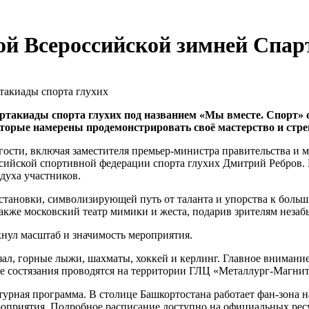
й Всероссийской зимней Спар
ртакиады спорта глухих под названием «Мы вместе. Спорт» 
которые намерены продемонстрировать своё мастерство и стре
ости, включая заместителя премьер-министра правительства и 
ийской спортивной федерации спорта глухих Дмитрий Ребров. 
духа участников.
остановки, символизирующей путь от таланта и упорства к бол
акже московский театр мимики и жеста, подарив зрителям незаб
кнул масштаб и значимость мероприятия.
ал, горные лыжи, шахматы, хоккей и керлинг. Главное внимание
е состязания проводятся на территории ГЛЦ «Металлург-Магнит
ьтурная программа. В столице Башкортостана работает фан-зона 
роприятия. Подробное расписание доступно на официальных рес