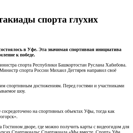
такиады спорта глухих
состоялось в Уфе. Эта значимая спортивная инициатива
мление к победе.
министра спорта Республики Башкортостан Руслана Хабибова.
Министр спорта России Михаил Дегтярев направил своё
ьшим спортивным достижениям. Перед гостями и участниками
ываемое шоу.
 сосредоточено на спортивных объектах Уфы, тогда как
огорск».
на Гостином дворе, где можно получить карты с видеогидом для
урсах Спартакиады: Спартакиада «Мы вместе. Спорт» Уфа,