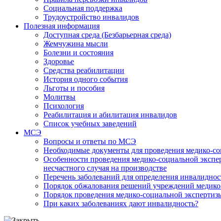
Социальная поддержка
Трудоустройство инвалидов
Полезная информация
Доступная среда (Безбарьерная среда)
Жемчужина мысли
Болезни и состояния
Здоровье
Средства реабилитации
История одного события
Льготы и пособия
Молитвы
Психология
Реабилитация и абилитация инвалидов
Список учебных заведений
МСЭ
Вопросы и ответы по МСЭ
Необходимые документы для проведения медико-со
Особенности проведения медико-социальной экспер
несчастного случая на производстве
Перечень заболеваний для определения инвалиднос
Порядок обжалования решений учреждений медико
Порядок проведения медико-социальной экспертизы
При каких заболеваниях дают инвалидность?