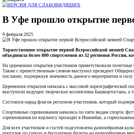
В Уфе прошло открытие перво
9 февраля 2025
Торжественное открытие первой Всероссийской зимней Спа
объединила более 800 спортсменов из 32 регионов России, 
На церемонии открытия участников приветствовали почетные г
Также с приветственным словом выступил президент Общеросс
послание, подчеркнув значимость данного мероприятия и силу 
Церемония открытия началась с массовой хореографической п
выступили ведущие творческие коллективы Башкортостана, а т
Состоялся парад флагов регионов-участников, который подчер
Спортивные соревнования начались по пяти видам спорта: футз
соревнования по керлингу проходят в Ишимбае, а горнолыжны
Для всех участников и гостей подготовлена разнообразная кул
прогулок по городу и бесплатные билеты на разнообразные ме