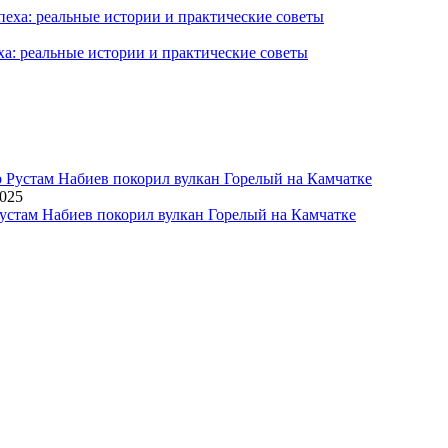
ха: реальные истории и практические советы
2025
устам Набиев покорил вулкан Горелый на Камчатке