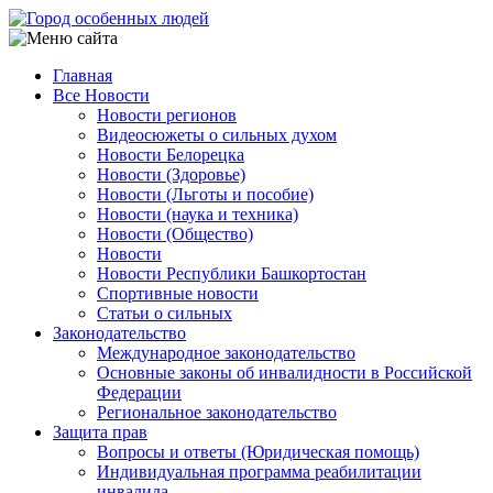
Перейти
к
основному
Главная
содержанию
Все Новости
Main
Новости регионов
navigation
Видеосюжеты о сильных духом
Новости Белорецка
Новости (Здоровье)
Новости (Льготы и пособие)
Новости (наука и техника)
Новости (Общество)
Новости
Новости Республики Башкортостан
Спортивные новости
Статьи о сильных
Законодательство
Международное законодательство
Основные законы об инвалидности в Российской
Федерации
Региональное законодательство
Защита прав
Вопросы и ответы (Юридическая помощь)
Индивидуальная программа реабилитации
инвалида