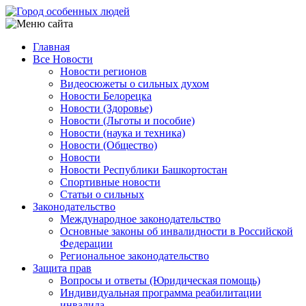
Перейти
к
основному
Главная
содержанию
Все Новости
Main
Новости регионов
navigation
Видеосюжеты о сильных духом
Новости Белорецка
Новости (Здоровье)
Новости (Льготы и пособие)
Новости (наука и техника)
Новости (Общество)
Новости
Новости Республики Башкортостан
Спортивные новости
Статьи о сильных
Законодательство
Международное законодательство
Основные законы об инвалидности в Российской
Федерации
Региональное законодательство
Защита прав
Вопросы и ответы (Юридическая помощь)
Индивидуальная программа реабилитации
инвалида