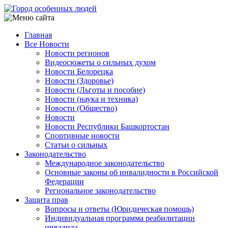
Перейти
к
основному
Главная
содержанию
Все Новости
Main
Новости регионов
navigation
Видеосюжеты о сильных духом
Новости Белорецка
Новости (Здоровье)
Новости (Льготы и пособие)
Новости (наука и техника)
Новости (Общество)
Новости
Новости Республики Башкортостан
Спортивные новости
Статьи о сильных
Законодательство
Международное законодательство
Основные законы об инвалидности в Российской
Федерации
Региональное законодательство
Защита прав
Вопросы и ответы (Юридическая помощь)
Индивидуальная программа реабилитации
инвалида