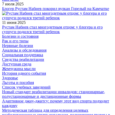
7 июля 2025
Блогер Рустам Набиев покорил вулкан Горелый на Камчатке
11 июня 2025
Рустам Набиев стал многодетным отцом: у блогера и его
супруги родился третий ребенок
Болезни и состояния
Рак и его типы
Нервные болезни
Анализы и обследования
Социальная поддержка
Средства реабилитации
Доступная среда
Жемчужина мысли
История одного события
Здоровье
Льготы и пособия
Список учебных заведений
Новый стандарт реабилитации инвалидов: стационарные,
полустационарные и дистанционные формы
Адаптивное джиу-джитсу: почему этот вид спорта подходит
каждому
Методическая таблица для определения целевых
реабилитационных групп инвалидам, получившим травмы в