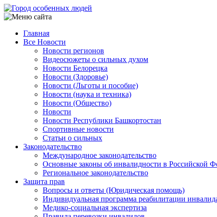
Перейти
к
основному
Главная
содержанию
Все Новости
Main
Новости регионов
navigation
Видеосюжеты о сильных духом
Новости Белорецка
Новости (Здоровье)
Новости (Льготы и пособие)
Новости (наука и техника)
Новости (Общество)
Новости
Новости Республики Башкортостан
Спортивные новости
Статьи о сильных
Законодательство
Международное законодательство
Основные законы об инвалидности в Российской Ф
Региональное законодательство
Защита прав
Вопросы и ответы (Юридическая помощь)
Индивидуальная программа реабилитации инвалид
Медико-социальная экспертиза
Правила перевозки инвалидов