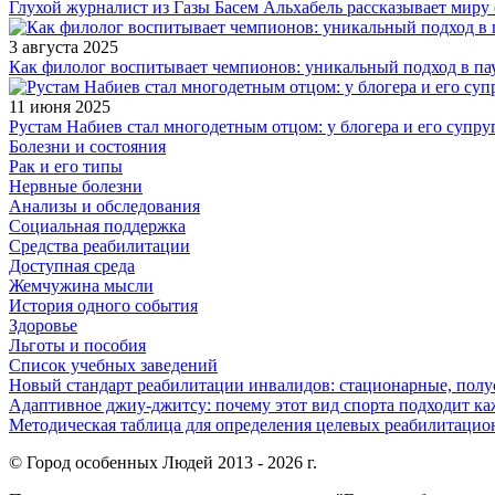
Глухой журналист из Газы Басем Альхабель рассказывает миру 
3 августа 2025
Как филолог воспитывает чемпионов: уникальный подход в па
11 июня 2025
Рустам Набиев стал многодетным отцом: у блогера и его супру
Болезни и состояния
Рак и его типы
Нервные болезни
Анализы и обследования
Социальная поддержка
Средства реабилитации
Доступная среда
Жемчужина мысли
История одного события
Здоровье
Льготы и пособия
Список учебных заведений
Новый стандарт реабилитации инвалидов: стационарные, пол
Адаптивное джиу-джитсу: почему этот вид спорта подходит к
Методическая таблица для определения целевых реабилитаци
© Город особенных Людей 2013 - 2026 г.