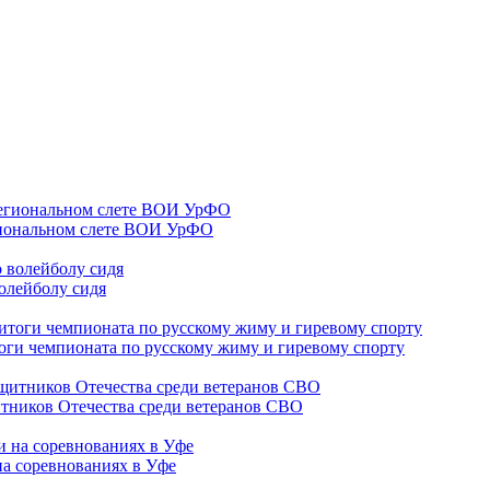
гиональном слете ВОИ УрФО
олейболу сидя
оги чемпионата по русскому жиму и гиревому спорту
тников Отечества среди ветеранов СВО
на соревнованиях в Уфе