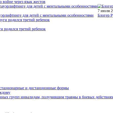
о войне через язык жестов
7 июля 
уэрлифтинге для детей с ментальными особенностями
Блогер Р
ги родился третий ребенок
устационарные и дистанционные формы
аждому
онных групп инвалидам, получившим травмы в боевых действия