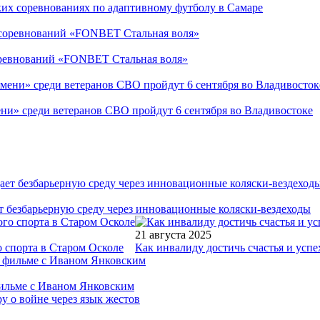
ких соревнованиях по адаптивному футболу в Самаре
соревнований «FONBET Стальная воля»
ни» среди ветеранов СВО пройдут 6 сентября во Владивостоке
т безбарьерную среду через инновационные коляски-вездеходы
21 августа 2025
 спорта в Старом Осколе
Как инвалиду достичь счастья и успе
фильме с Иваном Янковским