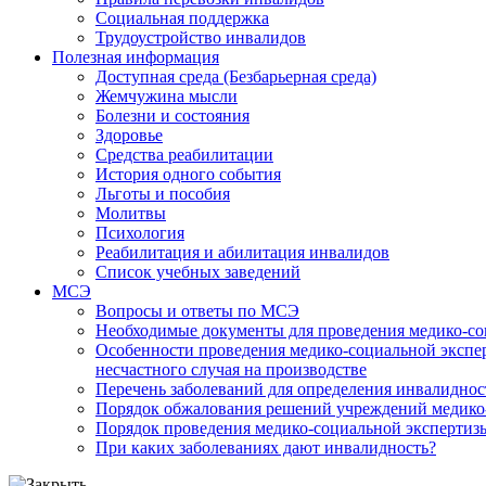
Социальная поддержка
Трудоустройство инвалидов
Полезная информация
Доступная среда (Безбарьерная среда)
Жемчужина мысли
Болезни и состояния
Здоровье
Средства реабилитации
История одного события
Льготы и пособия
Молитвы
Психология
Реабилитация и абилитация инвалидов
Список учебных заведений
МСЭ
Вопросы и ответы по МСЭ
Необходимые документы для проведения медико-со
Особенности проведения медико-социальной экспер
несчастного случая на производстве
Перечень заболеваний для определения инвалиднос
Порядок обжалования решений учреждений медико
Порядок проведения медико-социальной экспертизы
При каких заболеваниях дают инвалидность?