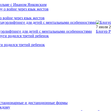
фильме с Иваном Янковским
о войне через язык жестов
7 июля 
уэрлифтинге для детей с ментальными особенностями
Блогер Р
ги родился третий ребенок
устационарные и дистанционные формы
аждому