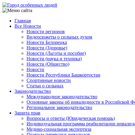
Перейти
к
основному
Главная
содержанию
Все Новости
Main
Новости регионов
navigation
Видеосюжеты о сильных духом
Новости Белорецка
Новости (Здоровье)
Новости (Льготы и пособие)
Новости (наука и техника)
Новости (Общество)
Новости
Новости Республики Башкортостан
Спортивные новости
Статьи о сильных
Законодательство
Международное законодательство
Основные законы об инвалидности в Российской Ф
Региональное законодательство
Защита прав
Вопросы и ответы (Юридическая помощь)
Индивидуальная программа реабилитации инвалид
Медико-социальная экспертиза
Правила перевозки инвалидов