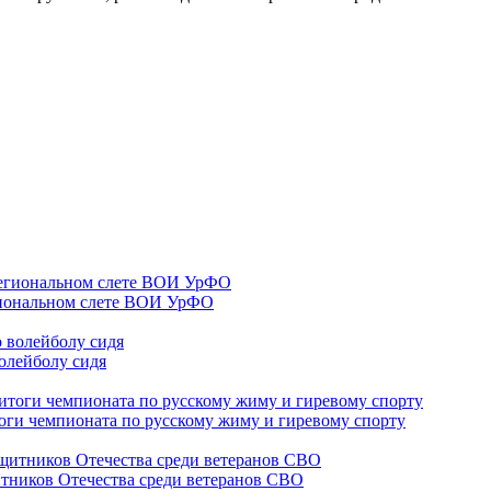
гиональном слете ВОИ УрФО
олейболу сидя
оги чемпионата по русскому жиму и гиревому спорту
тников Отечества среди ветеранов СВО