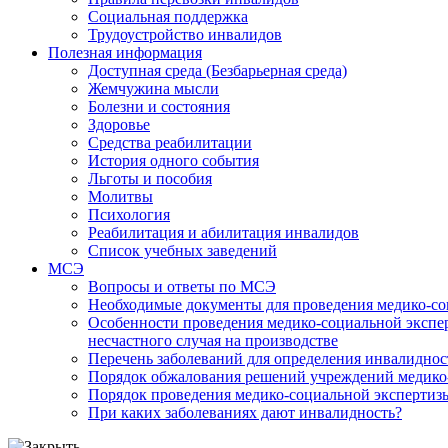
Социальная поддержка
Трудоустройство инвалидов
Полезная информация
Доступная среда (Безбарьерная среда)
Жемчужина мысли
Болезни и состояния
Здоровье
Средства реабилитации
История одного события
Льготы и пособия
Молитвы
Психология
Реабилитация и абилитация инвалидов
Список учебных заведений
МСЭ
Вопросы и ответы по МСЭ
Необходимые документы для проведения медико-со
Особенности проведения медико-социальной экспер
несчастного случая на производстве
Перечень заболеваний для определения инвалиднос
Порядок обжалования решений учреждений медико
Порядок проведения медико-социальной экспертизы
При каких заболеваниях дают инвалидность?