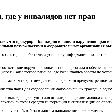
 где у инвалидов нет прав
бщает, что прокуроры Башкирии выявили нарушения прав ин
ченными возможностями в оздоровительных организациях вы
ого санатория и обеспечила установку информационно-тактильн
соответствие поручни, кнопки вызова персонала и обеспечить 
кого и Салаватского районов, где уже начались работы по устр
та с мягким покрытием для инвалидов, хотя предусмотренное за
ичества палат для оздоровления маломобильных граждан в одно
нные выходы недоступны для инвалидов, передвигающихся на кр
плексной системы средств информации и сигнализации об опасно
х нарушений, работа в данном направлении продолжается.