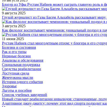
16 августа 2025
Блогер из Уфы Рустам Набиев может сыграть главную роль в 
9 августа 2025
Глухой журналист из Газы Басем Альхабель рассказывает миру 
3 августа 2025
Как филолог воспитывает чемпионов: уникальный подход в па
11 июня 2025
Рустам Набиев стал многодетным отцом: у блогера и его супру
Болезни и состояния
Рак и его типы
Нервные болезни
Анализы и обследования
Социальная поддержка
Средства реабилитации
Доступная среда
Жемчужина мысли
История одного события
Здоровье
Льготы и пособия
Список учебных заведений
Новый стандарт реабилитации инвалидов: стационарные, пол
Адаптивное джиу-джитсу: почему этот вид спорта подходит к