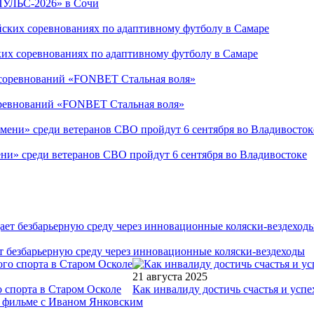
ПУЛЬС-2026» в Сочи
ких соревнованиях по адаптивному футболу в Самаре
соревнований «FONBET Стальная воля»
ни» среди ветеранов СВО пройдут 6 сентября во Владивостоке
т безбарьерную среду через инновационные коляски-вездеходы
21 августа 2025
 спорта в Старом Осколе
Как инвалиду достичь счастья и успе