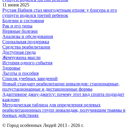
11 июня 2025
Рустам Набиев стал многодетным отцом: у блогера и его
супруги родился третий ребенок
Болезни и состояния
Рак и его типы
Нервные болезни
Анализы и обследования
Социальная поддержка
Средства реабилитации
Доступная среда
Жемчужина мысли
История одного события
Здоровье
Льготы и пособия
Список учебных заведений
Новый стандарт реабилитации инвалидов: стационарные,
полустационарные и дистанционные формы
Адаптивное джиу-джитсу: почему этот вид спорта подходит
каждому
Методическая таблица для определения целевых
реабилитационных групп инвалидам, получившим травмы в
боевых действиях
© Город особенных Людей 2013 - 2026 г.