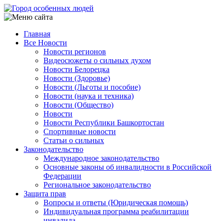
Перейти
к
основному
Главная
содержанию
Все Новости
Main
Новости регионов
navigation
Видеосюжеты о сильных духом
Новости Белорецка
Новости (Здоровье)
Новости (Льготы и пособие)
Новости (наука и техника)
Новости (Общество)
Новости
Новости Республики Башкортостан
Спортивные новости
Статьи о сильных
Законодательство
Международное законодательство
Основные законы об инвалидности в Российской
Федерации
Региональное законодательство
Защита прав
Вопросы и ответы (Юридическая помощь)
Индивидуальная программа реабилитации
инвалида