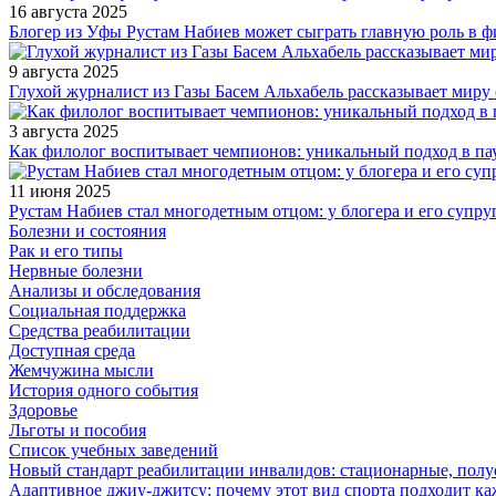
16 августа 2025
Блогер из Уфы Рустам Набиев может сыграть главную роль в 
9 августа 2025
Глухой журналист из Газы Басем Альхабель рассказывает миру 
3 августа 2025
Как филолог воспитывает чемпионов: уникальный подход в па
11 июня 2025
Рустам Набиев стал многодетным отцом: у блогера и его супру
Болезни и состояния
Рак и его типы
Нервные болезни
Анализы и обследования
Социальная поддержка
Средства реабилитации
Доступная среда
Жемчужина мысли
История одного события
Здоровье
Льготы и пособия
Список учебных заведений
Новый стандарт реабилитации инвалидов: стационарные, пол
Адаптивное джиу-джитсу: почему этот вид спорта подходит к