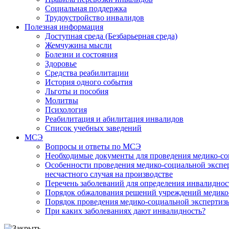
Социальная поддержка
Трудоустройство инвалидов
Полезная информация
Доступная среда (Безбарьерная среда)
Жемчужина мысли
Болезни и состояния
Здоровье
Средства реабилитации
История одного события
Льготы и пособия
Молитвы
Психология
Реабилитация и абилитация инвалидов
Список учебных заведений
МСЭ
Вопросы и ответы по МСЭ
Необходимые документы для проведения медико-со
Особенности проведения медико-социальной экспер
несчастного случая на производстве
Перечень заболеваний для определения инвалиднос
Порядок обжалования решений учреждений медико
Порядок проведения медико-социальной экспертизы
При каких заболеваниях дают инвалидность?