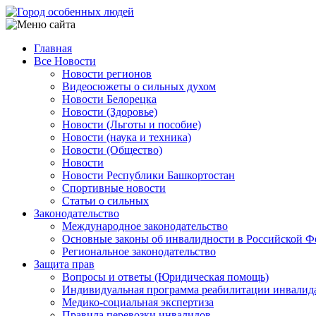
Перейти
к
основному
Главная
содержанию
Все Новости
Main
Новости регионов
navigation
Видеосюжеты о сильных духом
Новости Белорецка
Новости (Здоровье)
Новости (Льготы и пособие)
Новости (наука и техника)
Новости (Общество)
Новости
Новости Республики Башкортостан
Спортивные новости
Статьи о сильных
Законодательство
Международное законодательство
Основные законы об инвалидности в Российской Ф
Региональное законодательство
Защита прав
Вопросы и ответы (Юридическая помощь)
Индивидуальная программа реабилитации инвалид
Медико-социальная экспертиза
Правила перевозки инвалидов