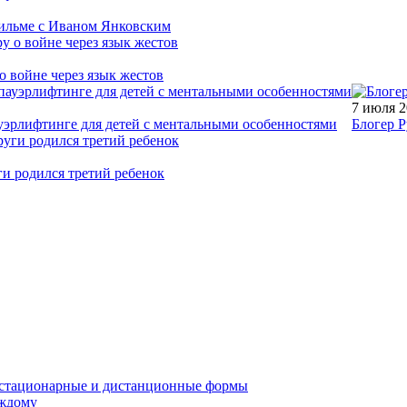
фильме с Иваном Янковским
о войне через язык жестов
7 июля 
уэрлифтинге для детей с ментальными особенностями
Блогер Р
ги родился третий ребенок
устационарные и дистанционные формы
аждому