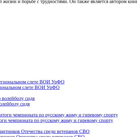
ей жизни и борьбе с трудностями. Он также является автором кни
гиональном слете ВОИ УрФО
олейболу сидя
оги чемпионата по русскому жиму и гиревому спорту
тников Отечества среди ветеранов СВО