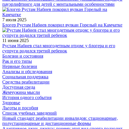
пауэрлифтинге для детей с ментальными особенностями
7 июля 2025
Блогер Рустам Набиев покорил вулкан Горелый на Камчатке
11 июня 2025
Рустам Набиев стал многодетным отцом: у блогера и его
супруги родился третий ребенок
Болезни и состояния
Рак и его типы
Нервные болезни
Анализы и обследования
Социальная поддержка
Средства реабилитации
Доступная среда
Жемчужина мысли
История одного события
Здоровье
Льготы и пособия
Список учебных заведений
Новый стандарт реабилитации инвалидов: стационарные,
полустационарные и дистанционные формы
Адаптивное джиу-джитсу: почему этот вид спорта подходит