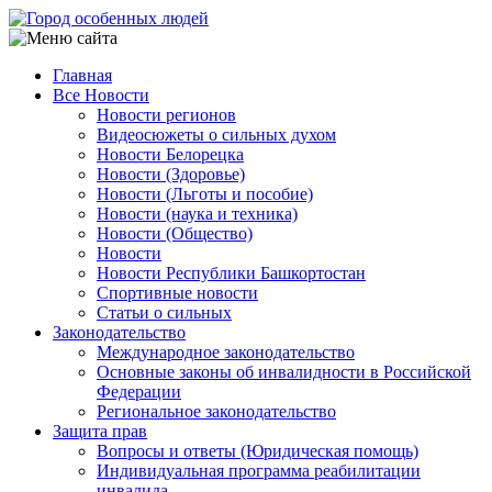
Перейти
к
основному
Главная
содержанию
Все Новости
Main
Новости регионов
navigation
Видеосюжеты о сильных духом
Новости Белорецка
Новости (Здоровье)
Новости (Льготы и пособие)
Новости (наука и техника)
Новости (Общество)
Новости
Новости Республики Башкортостан
Спортивные новости
Статьи о сильных
Законодательство
Международное законодательство
Основные законы об инвалидности в Российской
Федерации
Региональное законодательство
Защита прав
Вопросы и ответы (Юридическая помощь)
Индивидуальная программа реабилитации
инвалида