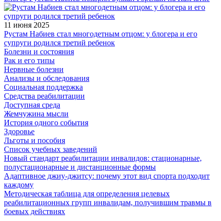
11 июня 2025
Рустам Набиев стал многодетным отцом: у блогера и его
супруги родился третий ребенок
Болезни и состояния
Рак и его типы
Нервные болезни
Анализы и обследования
Социальная поддержка
Средства реабилитации
Доступная среда
Жемчужина мысли
История одного события
Здоровье
Льготы и пособия
Список учебных заведений
Новый стандарт реабилитации инвалидов: стационарные,
полустационарные и дистанционные формы
Адаптивное джиу-джитсу: почему этот вид спорта подходит
каждому
Методическая таблица для определения целевых
реабилитационных групп инвалидам, получившим травмы в
боевых действиях