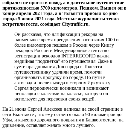
собрался не просто в поход, а в длительное путешествие
протяженностью 5700 километров. Пешком. Вышел он в
конце апреля 2021 года, а в Тольятти прибыл ко дню
города 5 июня 2021 года. Местные журналисты тепло
встретили гостя, сообщает Citytraffic.ru.
Он рассказал, что для фиксации рекорда на
наименьшее время преодоления расстояния 1000 и
более километров пешком в России через Книгу
рекордов России и Международное агентство
регистрации рекордов INTERRECORD важна
медийная “подсветка” его путешествия. Даже в
суете празднования Дня города в Тольятти
путешественнику уделили время, помогли
организовать прогулку по городу. По пути в
автоград и после выхода в сторону Иркутска у
Сергея периодически возникали и возникают
неполадки с колесами на коляске, которую он
использует для перевозки своих вещей.
На 21 июня Сергей Алексеев написал на своей странице в
сети Вконтакте , что ему остается около 90 километров до
Уфы, и качество дорожного покрытия в Башкортостане, на
удивление, оставляет желать много лучшего.