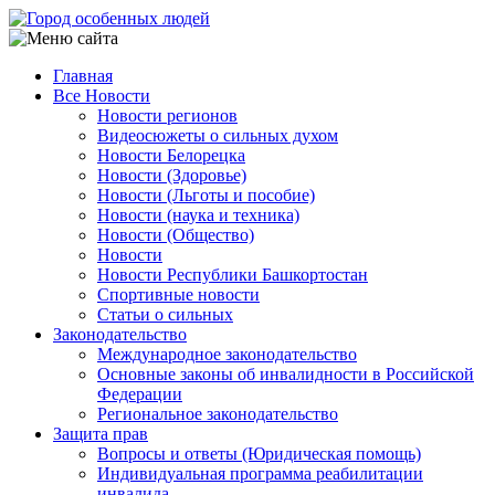
Перейти
к
основному
Главная
содержанию
Все Новости
Main
Новости регионов
navigation
Видеосюжеты о сильных духом
Новости Белорецка
Новости (Здоровье)
Новости (Льготы и пособие)
Новости (наука и техника)
Новости (Общество)
Новости
Новости Республики Башкортостан
Спортивные новости
Статьи о сильных
Законодательство
Международное законодательство
Основные законы об инвалидности в Российской
Федерации
Региональное законодательство
Защита прав
Вопросы и ответы (Юридическая помощь)
Индивидуальная программа реабилитации
инвалида