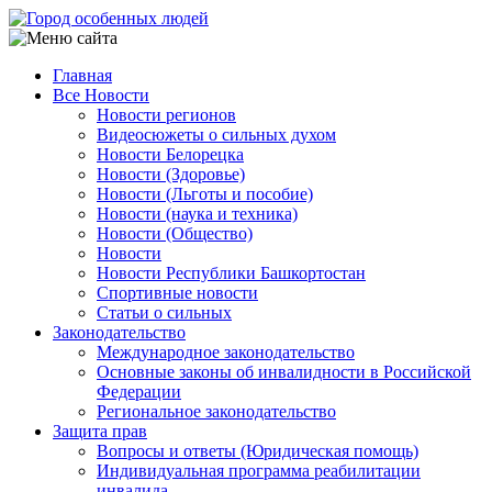
Перейти
к
основному
Главная
содержанию
Все Новости
Main
Новости регионов
navigation
Видеосюжеты о сильных духом
Новости Белорецка
Новости (Здоровье)
Новости (Льготы и пособие)
Новости (наука и техника)
Новости (Общество)
Новости
Новости Республики Башкортостан
Спортивные новости
Статьи о сильных
Законодательство
Международное законодательство
Основные законы об инвалидности в Российской
Федерации
Региональное законодательство
Защита прав
Вопросы и ответы (Юридическая помощь)
Индивидуальная программа реабилитации
инвалида