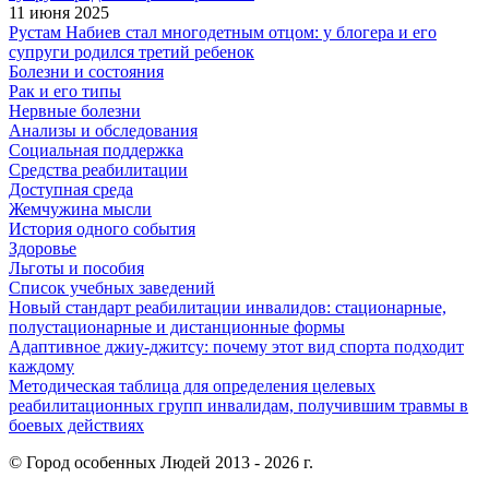
11 июня 2025
Рустам Набиев стал многодетным отцом: у блогера и его
супруги родился третий ребенок
Болезни и состояния
Рак и его типы
Нервные болезни
Анализы и обследования
Социальная поддержка
Средства реабилитации
Доступная среда
Жемчужина мысли
История одного события
Здоровье
Льготы и пособия
Список учебных заведений
Новый стандарт реабилитации инвалидов: стационарные,
полустационарные и дистанционные формы
Адаптивное джиу-джитсу: почему этот вид спорта подходит
каждому
Методическая таблица для определения целевых
реабилитационных групп инвалидам, получившим травмы в
боевых действиях
© Город особенных Людей 2013 - 2026 г.