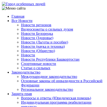
Перейти
к
основному
Главная
содержанию
Все Новости
Main
Новости регионов
navigation
Видеосюжеты о сильных духом
Новости Белорецка
Новости (Здоровье)
Новости (Льготы и пособие)
Новости (наука и техника)
Новости (Общество)
Новости
Новости Республики Башкортостан
Спортивные новости
Статьи о сильных
Законодательство
Международное законодательство
Основные законы об инвалидности в Российской
Федерации
Региональное законодательство
Защита прав
Вопросы и ответы (Юридическая помощь)
Индивидуальная программа реабилитации
инвалида