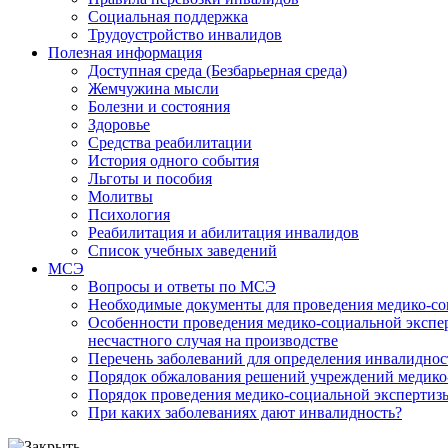
Социальная поддержка
Трудоустройство инвалидов
Полезная информация
Доступная среда (Безбарьерная среда)
Жемчужина мысли
Болезни и состояния
Здоровье
Средства реабилитации
История одного события
Льготы и пособия
Молитвы
Психология
Реабилитация и абилитация инвалидов
Список учебных заведений
МСЭ
Вопросы и ответы по МСЭ
Необходимые документы для проведения медико-со
Особенности проведения медико-социальной экспер
несчастного случая на производстве
Перечень заболеваний для определения инвалиднос
Порядок обжалования решений учреждений медико
Порядок проведения медико-социальной экспертизы
При каких заболеваниях дают инвалидность?