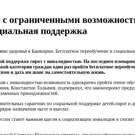
т с ограниченными возможност
оциальная поддержка
й поддержке сирот с инвалидностью. На последнем пленарно
акой категории граждан один раз пройти бесплатное переобу
ями и дать им шанс на самостоятельную жизнь.
там с инвалидностью возможность однократно пройти очное обу
ания, Константин Толкачев, подчеркнул, что законопроект преду
исьменных принадлежностей.
нительных гарантиях по социальной поддержке детей-сирот и де
рядок назначения льгот и выплат.
ссии станет важным шагом к социализации инвалидов и снизит 
аний Светлана Маковецкая отметила, что такое обучение позвол