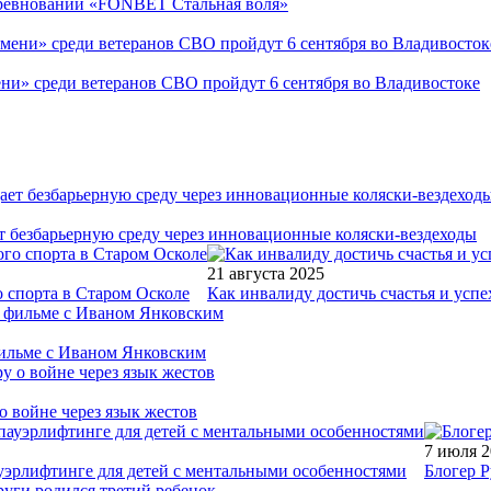
соревнований «FONBET Стальная воля»
ни» среди ветеранов СВО пройдут 6 сентября во Владивостоке
т безбарьерную среду через инновационные коляски-вездеходы
21 августа 2025
 спорта в Старом Осколе
Как инвалиду достичь счастья и успе
фильме с Иваном Янковским
о войне через язык жестов
7 июля 
уэрлифтинге для детей с ментальными особенностями
Блогер Р