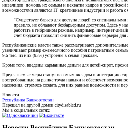
инвалидов, помощь их семьям и нехватка кадров в российско
возможностями являются IT, креативные индустрии и работа 
"Существует барьер для доступа людей со специальными 
правило, не обладают безбарьерным доступом. Здесь у н
работать в гибридном режиме, например, интернет-дизай
счет бюджета позволит снизить финансовые барьеры для
Республиканские власти также рассматривают дополнительные 
увеличивает размер ежемесячного пособия патронатным семьям
9,6 тыс. из них (93%) устроены в семьи граждан.
Кроме того, введены карманные деньги для детей-сирот, прожи
Предлагаемые меры станут весомым вкладом в интеграцию сиро
востребованные на рынке труда навыки и обеспечат возможнос
населения, стремясь создать для них равные возможности и пе
Новости
Республика Башкортостан
Перешел на другой домен citydisabled.ru
Мы в социальных сетях:
Новости Республики Башкортостан