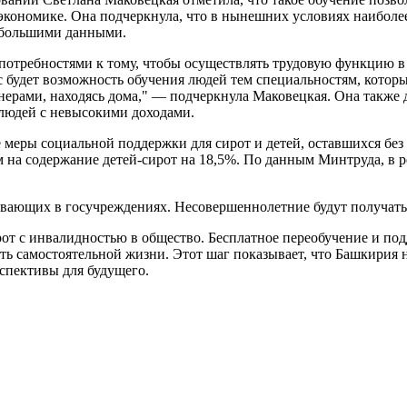
й экономике. Она подчеркнула, что в нынешних условиях наибо
с большими данными.
потребностями к тому, чтобы осуществлять трудовую функцию в 
ас будет возможность обучения людей тем специальностям, кото
нерами, находясь дома," — подчеркнула Маковецкая. Она также д
 людей с невысокими доходами.
меры социальной поддержки для сирот и детей, оставшихся без
 на содержание детей-сирот на 18,5%. По данным Минтруда, в р
вающих в госучреждениях. Несовершеннолетние будут получать о
т с инвалидностью в общество. Бесплатное переобучение и под
ть самостоятельной жизни. Этот шаг показывает, что Башкирия 
рспективы для будущего.