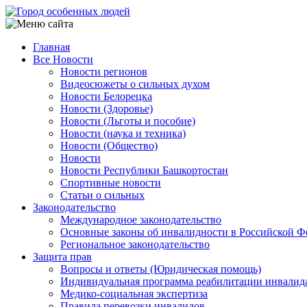
Перейти
к
основному
Главная
содержанию
Все Новости
Main
Новости регионов
navigation
Видеосюжеты о сильных духом
Новости Белорецка
Новости (Здоровье)
Новости (Льготы и пособие)
Новости (наука и техника)
Новости (Общество)
Новости
Новости Республики Башкортостан
Спортивные новости
Статьи о сильных
Законодательство
Международное законодательство
Основные законы об инвалидности в Российской Ф
Региональное законодательство
Защита прав
Вопросы и ответы (Юридическая помощь)
Индивидуальная программа реабилитации инвалид
Медико-социальная экспертиза
Правила перевозки инвалидов