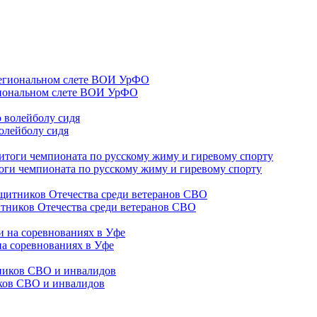
гиональном слете ВОИ УрФО
олейболу сидя
оги чемпионата по русскому жиму и гиревому спорту
тников Отечества среди ветеранов СВО
на соревнованиях в Уфе
иков СВО и инвалидов