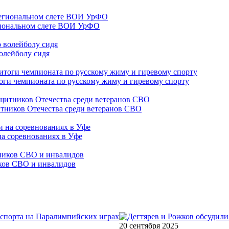
гиональном слете ВОИ УрФО
олейболу сидя
оги чемпионата по русскому жиму и гиревому спорту
тников Отечества среди ветеранов СВО
на соревнованиях в Уфе
иков СВО и инвалидов
20 сентября 2025