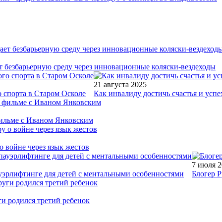
т безбарьерную среду через инновационные коляски-вездеходы
21 августа 2025
 спорта в Старом Осколе
Как инвалиду достичь счастья и успе
фильме с Иваном Янковским
о войне через язык жестов
7 июля 
уэрлифтинге для детей с ментальными особенностями
Блогер Р
ги родился третий ребенок