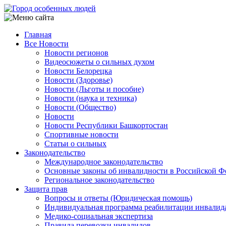
Перейти
к
основному
Главная
содержанию
Все Новости
Main
Новости регионов
navigation
Видеосюжеты о сильных духом
Новости Белорецка
Новости (Здоровье)
Новости (Льготы и пособие)
Новости (наука и техника)
Новости (Общество)
Новости
Новости Республики Башкортостан
Спортивные новости
Статьи о сильных
Законодательство
Международное законодательство
Основные законы об инвалидности в Российской Ф
Региональное законодательство
Защита прав
Вопросы и ответы (Юридическая помощь)
Индивидуальная программа реабилитации инвалид
Медико-социальная экспертиза
Правила перевозки инвалидов