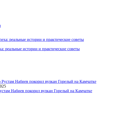
ха: реальные истории и практические советы
2025
устам Набиев покорил вулкан Горелый на Камчатке