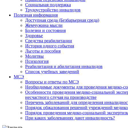
Социальная поддержка
Трудоустройство инвалидов
Полезная информация
Доступная среда (Безбарьерная среда)
Жемчужина мысли
Болезни и состояния
Здоровье
Средства реабилитации
История одного события
Льготы и пособия
Молитвы
Психология
Реабилитация и абилитация инвалидов
Список учебных заведений
МСЭ
Вопросы и ответы по МСЭ
Необходимые документы для проведения медико-со
Особенности проведения медико-социальной экспер
несчастного случая на производстве
Перечень заболеваний для определения инвалиднос
Порядок обжалования решений учреждений медико
Порядок проведения медико-социальной экспертизы
При каких заболеваниях дают инвалидность?