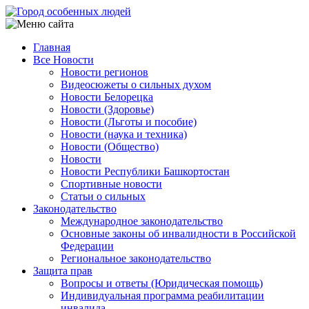
Перейти
к
основному
Главная
содержанию
Все Новости
Main
Новости регионов
navigation
Видеосюжеты о сильных духом
Новости Белорецка
Новости (Здоровье)
Новости (Льготы и пособие)
Новости (наука и техника)
Новости (Общество)
Новости
Новости Республики Башкортостан
Спортивные новости
Статьи о сильных
Законодательство
Международное законодательство
Основные законы об инвалидности в Российской
Федерации
Региональное законодательство
Защита прав
Вопросы и ответы (Юридическая помощь)
Индивидуальная программа реабилитации
инвалида