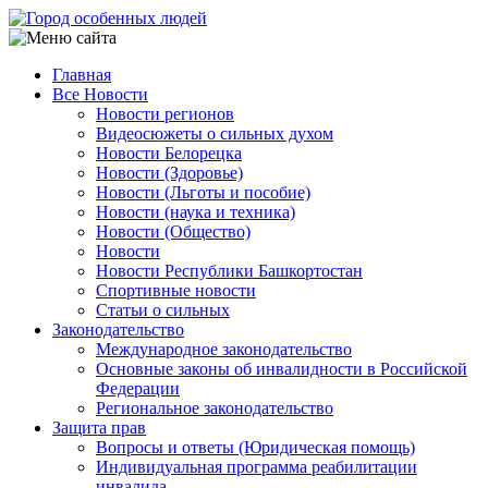
Перейти
к
основному
Главная
содержанию
Все Новости
Main
Новости регионов
navigation
Видеосюжеты о сильных духом
Новости Белорецка
Новости (Здоровье)
Новости (Льготы и пособие)
Новости (наука и техника)
Новости (Общество)
Новости
Новости Республики Башкортостан
Спортивные новости
Статьи о сильных
Законодательство
Международное законодательство
Основные законы об инвалидности в Российской
Федерации
Региональное законодательство
Защита прав
Вопросы и ответы (Юридическая помощь)
Индивидуальная программа реабилитации
инвалида