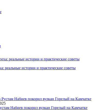
ха: реальные истории и практические советы
2025
устам Набиев покорил вулкан Горелый на Камчатке