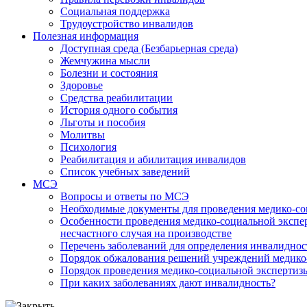
Социальная поддержка
Трудоустройство инвалидов
Полезная информация
Доступная среда (Безбарьерная среда)
Жемчужина мысли
Болезни и состояния
Здоровье
Средства реабилитации
История одного события
Льготы и пособия
Молитвы
Психология
Реабилитация и абилитация инвалидов
Список учебных заведений
МСЭ
Вопросы и ответы по МСЭ
Необходимые документы для проведения медико-со
Особенности проведения медико-социальной экспер
несчастного случая на производстве
Перечень заболеваний для определения инвалиднос
Порядок обжалования решений учреждений медико
Порядок проведения медико-социальной экспертизы
При каких заболеваниях дают инвалидность?