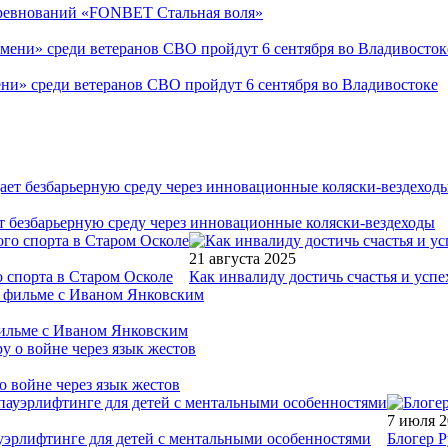
соревнований «FONBET Стальная воля»
ни» среди ветеранов СВО пройдут 6 сентября во Владивостоке
т безбарьерную среду через инновационные коляски-вездеходы
21 августа 2025
 спорта в Старом Осколе
Как инвалиду достичь счастья и успе
фильме с Иваном Янковским
о войне через язык жестов
7 июля 
уэрлифтинге для детей с ментальными особенностями
Блогер Р