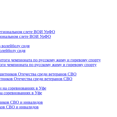
гиональном слете ВОИ УрФО
олейболу сидя
оги чемпионата по русскому жиму и гиревому спорту
тников Отечества среди ветеранов СВО
на соревнованиях в Уфе
иков СВО и инвалидов