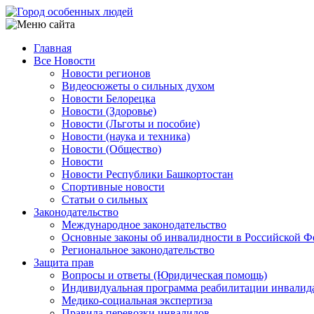
Перейти
к
основному
Главная
содержанию
Все Новости
Main
Новости регионов
navigation
Видеосюжеты о сильных духом
Новости Белорецка
Новости (Здоровье)
Новости (Льготы и пособие)
Новости (наука и техника)
Новости (Общество)
Новости
Новости Республики Башкортостан
Спортивные новости
Статьи о сильных
Законодательство
Международное законодательство
Основные законы об инвалидности в Российской Ф
Региональное законодательство
Защита прав
Вопросы и ответы (Юридическая помощь)
Индивидуальная программа реабилитации инвалид
Медико-социальная экспертиза
Правила перевозки инвалидов