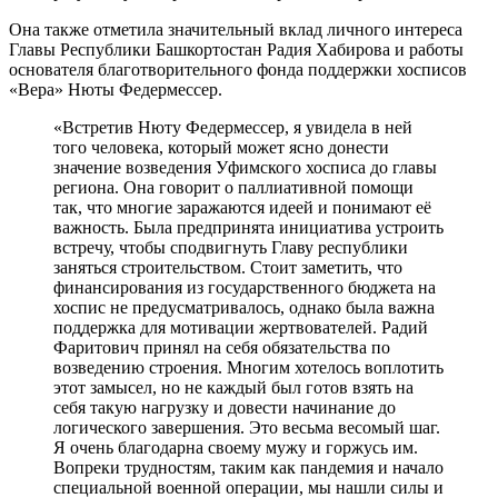
Она также отметила значительный вклад личного интереса
Главы Республики Башкортостан Радия Хабирова и работы
основателя благотворительного фонда поддержки хосписов
«Вера» Нюты Федермессер.
«Встретив Нюту Федермессер, я увидела в ней
того человека, который может ясно донести
значение возведения Уфимского хосписа до главы
региона. Она говорит о паллиативной помощи
так, что многие заражаются идеей и понимают её
важность. Была предпринята инициатива устроить
встречу, чтобы сподвигнуть Главу республики
заняться строительством. Стоит заметить, что
финансирования из государственного бюджета на
хоспис не предусматривалось, однако была важна
поддержка для мотивации жертвователей. Радий
Фаритович принял на себя обязательства по
возведению строения. Многим хотелось воплотить
этот замысел, но не каждый был готов взять на
себя такую нагрузку и довести начинание до
логического завершения. Это весьма весомый шаг.
Я очень благодарна своему мужу и горжусь им.
Вопреки трудностям, таким как пандемия и начало
специальной военной операции, мы нашли силы и