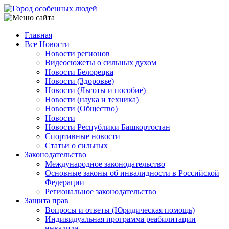
Перейти
к
основному
Главная
содержанию
Все Новости
Main
Новости регионов
navigation
Видеосюжеты о сильных духом
Новости Белорецка
Новости (Здоровье)
Новости (Льготы и пособие)
Новости (наука и техника)
Новости (Общество)
Новости
Новости Республики Башкортостан
Спортивные новости
Статьи о сильных
Законодательство
Международное законодательство
Основные законы об инвалидности в Российской
Федерации
Региональное законодательство
Защита прав
Вопросы и ответы (Юридическая помощь)
Индивидуальная программа реабилитации
инвалида