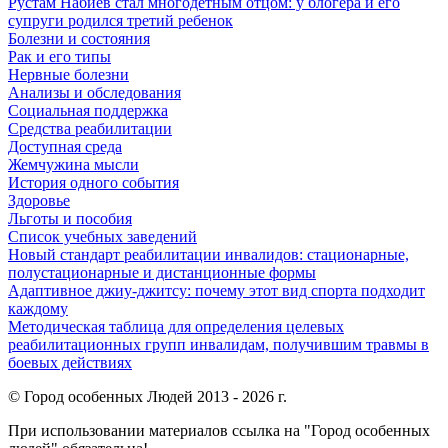
Рустам Набиев стал многодетным отцом: у блогера и его
супруги родился третий ребенок
Болезни и состояния
Рак и его типы
Нервные болезни
Анализы и обследования
Социальная поддержка
Средства реабилитации
Доступная среда
Жемчужина мысли
История одного события
Здоровье
Льготы и пособия
Список учебных заведений
Новый стандарт реабилитации инвалидов: стационарные,
полустационарные и дистанционные формы
Адаптивное джиу-джитсу: почему этот вид спорта подходит
каждому
Методическая таблица для определения целевых
реабилитационных групп инвалидам, получившим травмы в
боевых действиях
© Город особенных Людей 2013 - 2026 г.
При использовании материалов ссылка на "Город особенных