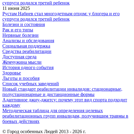
11 июня 2025
Рустам Набиев стал многодетным отцом: у блогера и его
супруги родился третий ребенок
Болезни и состояния
Рак и его типы
Нервные болезни
Анализы и обследования
Социальная поддержка
Средства реабилитации
Доступная среда
Жемчужина мысли
История одного события
Здоровье
Льготы и пособия
Список учебных заведений
Новый стандарт реабилитации инвалидов: стационарные,
полустационарные и дистанционные формы
Адаптивное джиу-джитсу: почему этот вид спорта подходит
каждому
Методическая таблица для определения целевых
реабилитационных групп инвалидам, получившим травмы в
боевых действиях
© Город особенных Людей 2013 - 2026 г.