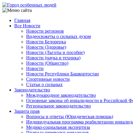
Перейти
к
основному
Главная
содержанию
Все Новости
Main
Новости регионов
navigation
Видеосюжеты о сильных духом
Новости Белорецка
Новости (Здоровье)
Новости (Льготы и пособие)
Новости (наука и техника)
Новости (Общество)
Новости
Новости Республики Башкортостан
Спортивные новости
Статьи о сильных
Законодательство
Международное законодательство
Основные законы об инвалидности в Российской Ф
Региональное законодательство
Защита прав
Вопросы и ответы (Юридическая помощь)
Индивидуальная программа реабилитации инвалид
Медико-социальная экспертиза
Правила перевозки инвалидов