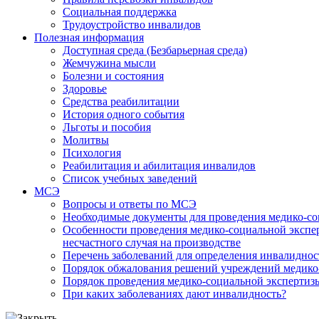
Социальная поддержка
Трудоустройство инвалидов
Полезная информация
Доступная среда (Безбарьерная среда)
Жемчужина мысли
Болезни и состояния
Здоровье
Средства реабилитации
История одного события
Льготы и пособия
Молитвы
Психология
Реабилитация и абилитация инвалидов
Список учебных заведений
МСЭ
Вопросы и ответы по МСЭ
Необходимые документы для проведения медико-со
Особенности проведения медико-социальной экспер
несчастного случая на производстве
Перечень заболеваний для определения инвалиднос
Порядок обжалования решений учреждений медико
Порядок проведения медико-социальной экспертизы
При каких заболеваниях дают инвалидность?