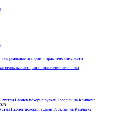
ха: реальные истории и практические советы
2025
устам Набиев покорил вулкан Горелый на Камчатке