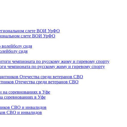
гиональном слете ВОИ УрФО
олейболу сидя
оги чемпионата по русскому жиму и гиревому спорту
тников Отечества среди ветеранов СВО
на соревнованиях в Уфе
иков СВО и инвалидов