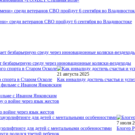
ни» среди ветеранов СВО пройдут 6 сентября во Владивостоке
т безбарьерную среду через инновационные коляски-вездеходы
21 августа 2025
 спорта в Старом Осколе
Как инвалиду достичь счастья и успе
фильме с Иваном Янковским
о войне через язык жестов
7 июля 
уэрлифтинге для детей с ментальными особенностями
Блогер Р