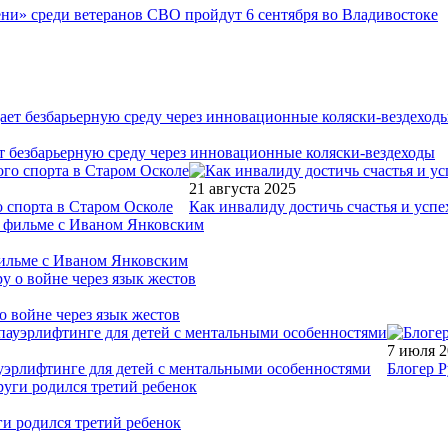
ни» среди ветеранов СВО пройдут 6 сентября во Владивостоке
т безбарьерную среду через инновационные коляски-вездеходы
21 августа 2025
 спорта в Старом Осколе
Как инвалиду достичь счастья и успе
фильме с Иваном Янковским
о войне через язык жестов
7 июля 
уэрлифтинге для детей с ментальными особенностями
Блогер Р
ги родился третий ребенок