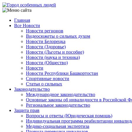
Перейти
к
основному
Главная
содержанию
Все Новости
Main
Новости регионов
navigation
Видеосюжеты о сильных духом
Новости Белорецка
Новости (Здоровье)
Новости (Льготы и пособие)
Новости (наука и техника)
Новости (Общество)
Новости
Новости Республики Башкортостан
Спортивные новости
Статьи о сильных
Законодательство
Международное законодательство
Основные законы об инвалидности в Российской Ф
Региональное законодательство
Защита прав
Вопросы и ответы (Юридическая помощь)
Индивидуальная программа реабилитации инвалид
Медико-социальная экспертиза
Правила перевозки инвалидов