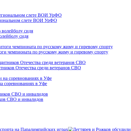
гиональном слете ВОИ УрФО
олейболу сидя
оги чемпионата по русскому жиму и гиревому спорту
тников Отечества среди ветеранов СВО
на соревнованиях в Уфе
иков СВО и инвалидов