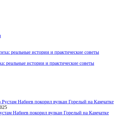
ха: реальные истории и практические советы
2025
устам Набиев покорил вулкан Горелый на Камчатке