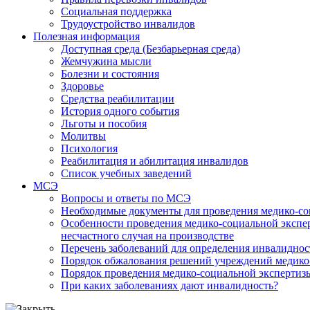
Социальная поддержка
Трудоустройство инвалидов
Полезная информация
Доступная среда (Безбарьерная среда)
Жемчужина мысли
Болезни и состояния
Здоровье
Средства реабилитации
История одного события
Льготы и пособия
Молитвы
Психология
Реабилитация и абилитация инвалидов
Список учебных заведений
МСЭ
Вопросы и ответы по МСЭ
Необходимые документы для проведения медико-со
Особенности проведения медико-социальной экспер
несчастного случая на производстве
Перечень заболеваний для определения инвалиднос
Порядок обжалования решений учреждений медико
Порядок проведения медико-социальной экспертизы
При каких заболеваниях дают инвалидность?