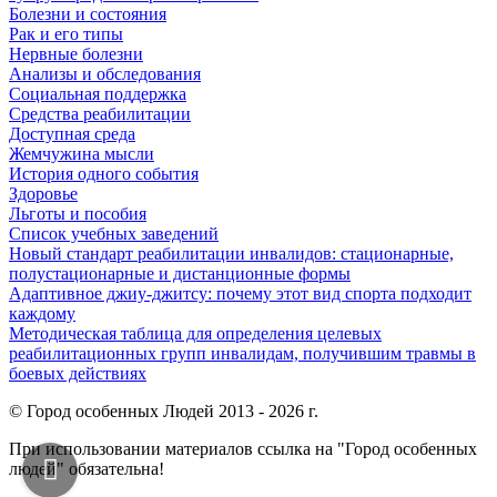
Болезни и состояния
Рак и его типы
Нервные болезни
Анализы и обследования
Социальная поддержка
Средства реабилитации
Доступная среда
Жемчужина мысли
История одного события
Здоровье
Льготы и пособия
Список учебных заведений
Новый стандарт реабилитации инвалидов: стационарные,
полустационарные и дистанционные формы
Адаптивное джиу-джитсу: почему этот вид спорта подходит
каждому
Методическая таблица для определения целевых
реабилитационных групп инвалидам, получившим травмы в
боевых действиях
© Город особенных Людей 2013 - 2026 г.
При использовании материалов ссылка на "Город особенных
людей" обязательна!