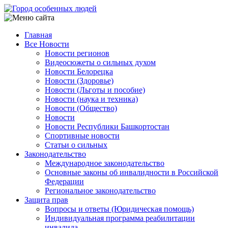
Перейти
к
основному
Главная
содержанию
Все Новости
Main
Новости регионов
navigation
Видеосюжеты о сильных духом
Новости Белорецка
Новости (Здоровье)
Новости (Льготы и пособие)
Новости (наука и техника)
Новости (Общество)
Новости
Новости Республики Башкортостан
Спортивные новости
Статьи о сильных
Законодательство
Международное законодательство
Основные законы об инвалидности в Российской
Федерации
Региональное законодательство
Защита прав
Вопросы и ответы (Юридическая помощь)
Индивидуальная программа реабилитации
инвалида