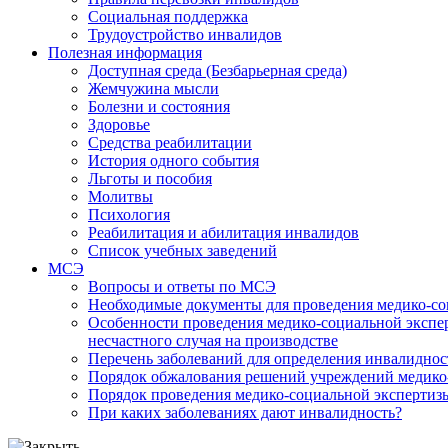
Социальная поддержка
Трудоустройство инвалидов
Полезная информация
Доступная среда (Безбарьерная среда)
Жемчужина мысли
Болезни и состояния
Здоровье
Средства реабилитации
История одного события
Льготы и пособия
Молитвы
Психология
Реабилитация и абилитация инвалидов
Список учебных заведений
МСЭ
Вопросы и ответы по МСЭ
Необходимые документы для проведения медико-со
Особенности проведения медико-социальной экспер
несчастного случая на производстве
Перечень заболеваний для определения инвалиднос
Порядок обжалования решений учреждений медико
Порядок проведения медико-социальной экспертизы
При каких заболеваниях дают инвалидность?