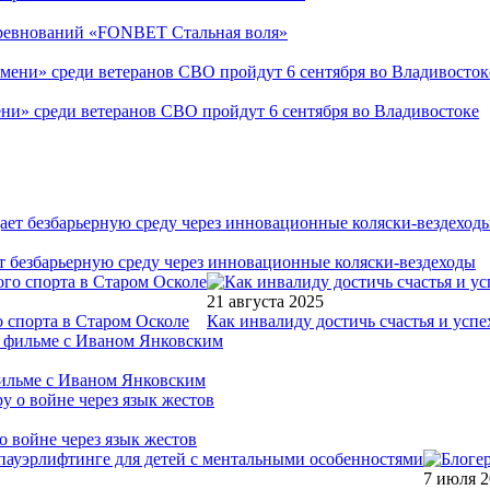
соревнований «FONBET Стальная воля»
ни» среди ветеранов СВО пройдут 6 сентября во Владивостоке
т безбарьерную среду через инновационные коляски-вездеходы
21 августа 2025
 спорта в Старом Осколе
Как инвалиду достичь счастья и успе
фильме с Иваном Янковским
о войне через язык жестов
7 июля 