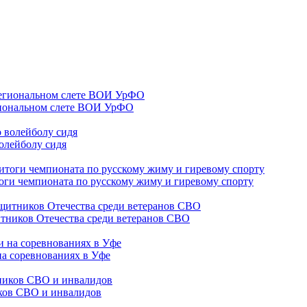
гиональном слете ВОИ УрФО
олейболу сидя
оги чемпионата по русскому жиму и гиревому спорту
тников Отечества среди ветеранов СВО
на соревнованиях в Уфе
иков СВО и инвалидов