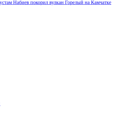
устам Набиев покорил вулкан Горелый на Камчатке
х