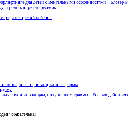
уэрлифтинге для детей с ментальными особенностями
Блогер Р
ги родился третий ребенок
устационарные и дистанционные формы
аждому
онных групп инвалидам, получившим травмы в боевых действия
дей" обязательна!