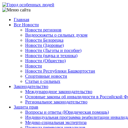
Перейти
к
основному
Главная
содержанию
Все Новости
Main
Новости регионов
navigation
Видеосюжеты о сильных духом
Новости Белорецка
Новости (Здоровье)
Новости (Льготы и пособие)
Новости (наука и техника)
Новости (Общество)
Новости
Новости Республики Башкортостан
Спортивные новости
Статьи о сильных
Законодательство
Международное законодательство
Основные законы об инвалидности в Российской Ф
Региональное законодательство
Защита прав
Вопросы и ответы (Юридическая помощь)
Индивидуальная программа реабилитации инвалид
Медико-социальная экспертиза
Правила перевозки инвалидов