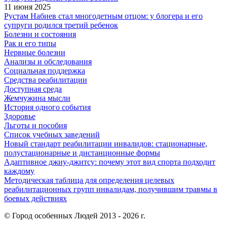
11 июня 2025
Рустам Набиев стал многодетным отцом: у блогера и его
супруги родился третий ребенок
Болезни и состояния
Рак и его типы
Нервные болезни
Анализы и обследования
Социальная поддержка
Средства реабилитации
Доступная среда
Жемчужина мысли
История одного события
Здоровье
Льготы и пособия
Список учебных заведений
Новый стандарт реабилитации инвалидов: стационарные,
полустационарные и дистанционные формы
Адаптивное джиу-джитсу: почему этот вид спорта подходит
каждому
Методическая таблица для определения целевых
реабилитационных групп инвалидам, получившим травмы в
боевых действиях
© Город особенных Людей 2013 - 2026 г.