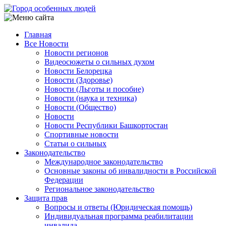
Перейти
к
основному
Главная
содержанию
Все Новости
Main
Новости регионов
navigation
Видеосюжеты о сильных духом
Новости Белорецка
Новости (Здоровье)
Новости (Льготы и пособие)
Новости (наука и техника)
Новости (Общество)
Новости
Новости Республики Башкортостан
Спортивные новости
Статьи о сильных
Законодательство
Международное законодательство
Основные законы об инвалидности в Российской
Федерации
Региональное законодательство
Защита прав
Вопросы и ответы (Юридическая помощь)
Индивидуальная программа реабилитации
инвалида