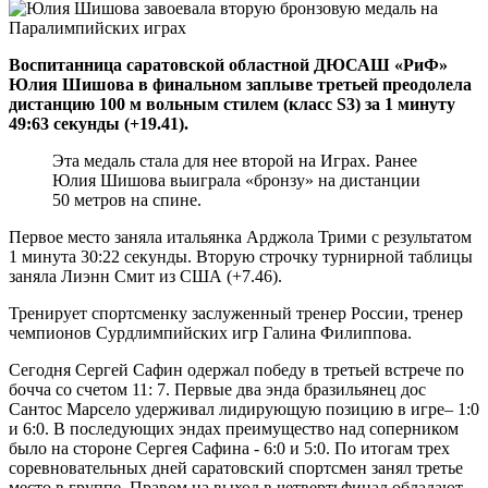
Воспитанница саратовской областной ДЮСАШ «РиФ»
Юлия Шишова в финальном заплыве третьей преодолела
дистанцию 100 м вольным стилем (класс S3) за 1 минуту
49:63 секунды (+19.41).
Эта медаль стала для нее второй на Играх. Ранее
Юлия Шишова выиграла «бронзу» на дистанции
50 метров на спине.
Первое место заняла итальянка Арджола Трими с результатом
1 минута 30:22 секунды. Вторую строчку турнирной таблицы
заняла Лиэнн Смит из США (+7.46).
Тренирует спортсменку заслуженный тренер России, тренер
чемпионов Сурдлимпийских игр Галина Филиппова.
Сегодня Сергей Сафин одержал победу в третьей встрече по
бочча со счетом 11: 7. Первые два энда бразильянец дос
Сантос Марсело удерживал лидирующую позицию в игре– 1:0
и 6:0. В последующих эндах преимущество над соперником
было на стороне Сергея Сафина - 6:0 и 5:0. По итогам трех
соревновательных дней саратовский спортсмен занял третье
место в группе. Правом на выход в четвертьфинал обладают