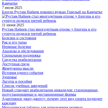
7 июля 2025
Блогер Рустам Набиев покорил вулкан Горелый на Камчатке
11 июня 2025
Рустам Набиев стал многодетным отцом: у блогера и его
супруги родился третий ребенок
Болезни и состояния
Рак и его типы
Нервные болезни
Анализы и обследования
Социальная поддержка
Средства реабилитации
Доступная среда
Жемчужина мысли
История одного события
Здоровье
Льготы и пособия
Список учебных заведений
Новый стандарт реабилитации инвалидов: стационарные,
полустационарные и дистанционные формы
Адаптивное джиу-джитсу: почему этот вид спорта подходит
каждому
Методическая таблица для определения целевых