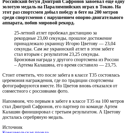
Российский бегун Дмитрий Сафронов завоевал еще одну
золотую медаль на Паралимпийских играх в Токио. На
этот раз спортсмен добыл победу в беге на 200 метров
среди спортсменов с нарушением опорно-двигательного
аппарата, побив мировой рекорд.
25-летний атлет пробежал дистанцию за
рекордные 23,00 секунды, прошлое достижение
принадлежало украинцу Игорю Цветову — 23,04
секунды. Сам же украинский атлет в этом забеге
стал вторым с результатом 23,25 секунды.
Бронзовая награда у другого спортсмена из России
– Артема Калашяна, его время составило — 23,75.
Стоит отметить, что после забега в классе Т35 состоялась
церемония награждения, где по традиции спортсмены
фотографируются вместе. Но Цветов вновь отказался от
совместного с россиянами фото.
Напомним, что первым в забеге в классе Т35 на 100 метров
стал Дмитрий Сафронов, его партнер по команде Артем
Калашян финишировал с третьим результатом. А Цветову
досталась серебряную медаль.
Источник
Комсомольская правда