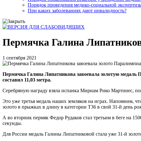
Порядок проведения медико-социальной экспертизы
При каких заболеваниях дают инвалидность?
Пермячка Галина Липатников
1 сентября 2021
Пермячка Галина Липатникова завоевала золотую медаль П
составил 11,03 метра.
Серебряную награду взяла испанка Мириам Рико Мартинес, показ
Это уже третья медаль наших земляков на играх. Напомним, чт
золото в прыжках в длину в категории T36 в свой 31-й день р
А во вторник пермяк Федор Рудаков стал третьим в беге на 1
секунды.
Для России медаль Галины Липатниковой стала уже 31-й золот