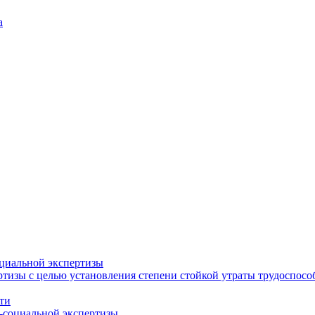
а
циальной экспертизы
тизы с целью установления степени стойкой утраты трудоспособ
ти
-социальной экспертизы