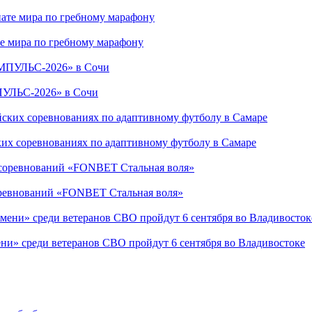
е мира по гребному марафону
ПУЛЬС-2026» в Сочи
ких соревнованиях по адаптивному футболу в Самаре
соревнований «FONBET Стальная воля»
ни» среди ветеранов СВО пройдут 6 сентября во Владивостоке