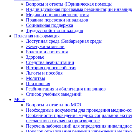
Вопросы и ответы (Юридическая помощь)
Индивидуальная программа реабилитации инвалид
Медико-социальная экспертиза
Правила перевозки инвалидов
Социальная поддержка
Трудоустройство инвалидов
Полезная информация
Доступная среда (Безбарьерная среда)
Жемчужина мысли
Болезни и состояния
Здоровье
Средства реабилитации
История одного события
Льготы и пособия
Молитвы
Психология
Реабилитация и абилитация инвалидов
Список учебных заведений
МСЭ
Вопросы и ответы по МСЭ
Необходимые документы для проведения медико-со
Особенности проведения медико-социальной экспер
несчастного случая на производстве
Перечень заболеваний для определения инвалиднос
Порядок обжалования решений учреждений медико