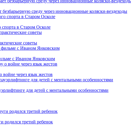
т безбарьерную среду через инновационные коляски-вездеходы
 спорта в Старом Осколе
рактические советы
фильме с Иваном Янковским
о войне через язык жестов
уэрлифтинге для детей с ментальными особенностями
ги родился третий ребенок