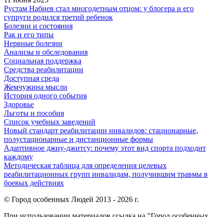
Рустам Набиев стал многодетным отцом: у блогера и его
супруги родился третий ребенок
Болезни и состояния
Рак и его типы
Нервные болезни
Анализы и обследования
Социальная поддержка
Средства реабилитации
Доступная среда
Жемчужина мысли
История одного события
Здоровье
Льготы и пособия
Список учебных заведений
Новый стандарт реабилитации инвалидов: стационарные,
полустационарные и дистанционные формы
Адаптивное джиу-джитсу: почему этот вид спорта подходит
каждому
Методическая таблица для определения целевых
реабилитационных групп инвалидам, получившим травмы в
боевых действиях
© Город особенных Людей 2013 - 2026 г.
При использовании материалов ссылка на "Город особенных