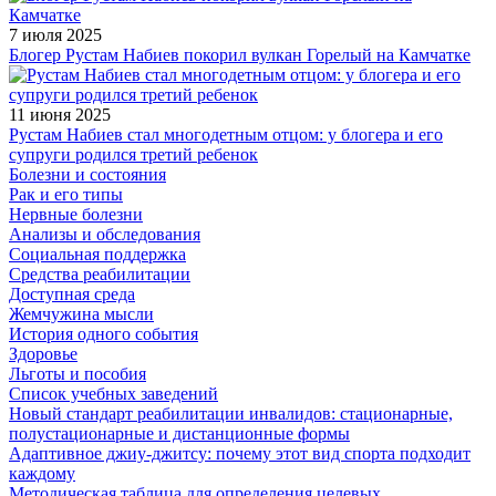
7 июля 2025
Блогер Рустам Набиев покорил вулкан Горелый на Камчатке
11 июня 2025
Рустам Набиев стал многодетным отцом: у блогера и его
супруги родился третий ребенок
Болезни и состояния
Рак и его типы
Нервные болезни
Анализы и обследования
Социальная поддержка
Средства реабилитации
Доступная среда
Жемчужина мысли
История одного события
Здоровье
Льготы и пособия
Список учебных заведений
Новый стандарт реабилитации инвалидов: стационарные,
полустационарные и дистанционные формы
Адаптивное джиу-джитсу: почему этот вид спорта подходит
каждому
Методическая таблица для определения целевых